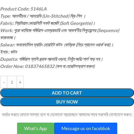
Product Code: 5146LA
Type: আনস্টীচড / আনরেডি (Un-Stitched) থ্রি-পিস ।
Fabric: প্রিমিয়াম কোয়ালিটি সফট জর্জেট (Soft Georgette)।
Work: পুরো কামিজে গর্জিয়াস এমব্রয়ডারি এবং আকর্ষণীয় সিকুয়েন্সের (Sequence)
কারুকাজ।
Salwar: কমফোর্টেবল ম্যাচিং হোয়াইট কটন ফেব্রিক (নিচে প্যানেল ওয়ার্ক করা)।
ইনার : কটন
Dupatta: গর্জিয়াস গ্লসি ব্ল্যাক লাক্সারি ওড়না, নিখুঁত জরি/পার্ল পাড় সহ।
Order Now: 01837465832 (কল বা হোয়াটসঅ্যাপ করুন)
ADD TO CART
BUY NOW
অর্ডার করতে কোনো সমস্যা হলে বা যেকোনো প্রয়োজনে আমাদের সাথে সরাসরি যোগাযোগ করুন:
What's App
Message us on facebbok