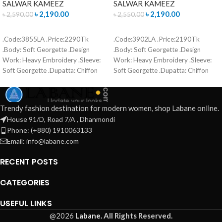
SALWAR KAMEEZ
SALWAR KAMEEZ
৳
2,190.00
৳
2,190.00
৳
2,590.00
৳
2,550.00
READ MORE
ADD TO CART
.Code:3855LA .Price:2290Tk
.Code:3902LA .Price:2190Tk
.Body: Soft Georgette .Design
.Body: Soft Georgette .Design
Work: Heavy Embroidery .Sleeve:
Work: Heavy Embroidery .Sleeve:
Soft Georgette .Dupatta: Chiffon
Soft Georgette .Dupatta: Chiffon
.Salwar & Inner: Santoon .Semi –
.Salwar & Inner: Santoon .Semi –
Stitched .Type: Made in Bangladesh
Stitched .Type: Made in Bangladesh
Call for order : 01771006910
Call for order : 01771006910
Trendy fashion destination for modern women, shop Labane online.
01631493054
01631493054
House 91/D, Road 7/A , Dhanmondi
Phone: (+880) 1910063133
Email: info@labane.com
RECENT POSTS
CATEGORIES
USEFUL LINKS
@2026
Labane.
All Rights Reserved.