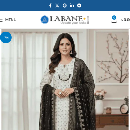
0
MENU
৳
0.0
-7%