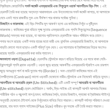
লুকে ফুটিয়ে তুলতে চান? আপনার ফ্যাশন ও আভিজাত্যের কথা মাথায় রেখে আমরা নিয়ে এসেছি
প্রিমিয়াম কোয়ালিটির
সফট জর্জেট এমব্রয়ডারি এবং সিকুয়েন্স ওয়ার্ক আনস্টীচড থ্রি-পিস
। এই
ড্রেসটি তৈরি করা হয়েছে অত্যন্ত আরামদায়ক এবং উন্নতমানের সফট জর্জেট কাপড়ে, যা আপনাকে
দেবে একই সাথে রাজকীয় লুক এবং দীর্ঘক্ষণ পরে থাকার সর্বোচ্চ সুবিধা।
ডিজাইন ও কারুকাজ:
এই থ্রি-পিসটির মূল আকর্ষণ হলো এর কামিজের নিখুঁত ও দৃষ্টিনন্দন
কারুকাজ। কামিজের পুরো বডিতে সূক্ষ্ম সুতোর এমব্রয়ডারি এবং গ্লসি সিকুয়েন্সের (Sequence
Work) সমন্বয় করা হয়েছে, যা আলোর প্রতিফলনে ড্রেসটিকে আরও গর্জিয়াস করে তোলে।
গলার অংশে রয়েছে একটি গলার হারের মতো ভারী এবং নান্দনিক এমব্রয়ডারি ডিজাইন, যা আপনাকে
বাড়তি কোনো গহনা ছাড়াও একটি পরিপূর্ণ লুক দেবে। এর সালোয়ার বা ট্রাউজারের নিচের অংশেও
রয়েছে ম্যাচিং এমব্রয়ডারি করা বর্ডার প্যানেল।
জমকালো ওড়না (Dupatta):
ড্রেসটির সৌন্দর্যকে বহুগুণ বাড়িয়ে দিয়েছে এর সাথে থাকা সেমি-
ট্রান্সপারেন্ট গ্লসি ব্ল্যাক ওড়নাটি। ওড়না জুড়ে রয়েছে আকর্ষণীয় এমব্রয়ডারি স্ট্রাইপ এবং চারপাশ
জুড়ে অলঙ্কৃত পার্ল বা জরি সুতোর পাড় (Border)। অফ-হোয়াইট কামিজের সাথে এই
বৈপরীত্যময় (Contrast) কালো ওড়নাটি যেকোনো নারীর সৌন্দর্যকে এক নিমেষেই বাড়িয়ে তুলবে।
আনস্টীচড বা আনরেডি ড্রেস (Un-Stitched):
এটি একটি সম্পূর্ণ
আনরেডি বা আনস্টীচড
(Un-stitched)
ড্রেস মেটেরিয়াল। অর্থাৎ, ফ্রি-সাইজ এই কাপড়টি আপনি আপনার নিজের
শারীরিক গঠন ও পছন্দসই মাপ (যেমন: কামিজের দৈর্ঘ্য, হাতার ডিজাইন, প্লাজো বা ট্রাউজার স্টাইল)
অনুযায়ী যেকোনো টেইলার্স থেকে নিখুঁতভাবে বানিয়ে নিতে পারবেন। কাপড়টি পর্যাপ্ত পরিমাণে দেওয়া
রয়েছে, যার ফলে প্লাস সাইজের (Plus Size) নারীরাও খুব সহজে এটি তৈরি করতে পারবেন।