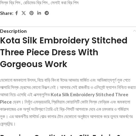
সিল্ক থ্রি পিস
,
রেডিমেড থ্রি পিস
,
সেলাই করা থ্রি পিস
Share:
Description
Kota Silk Embroidery Stitched
Three Piece Dress With
Gorgeous Work
যেকোনো জমকালো উৎসব, বিয়ে বাড়ি কিংবা ঈদের আড্ডায় মার্জিত এবং আভিজাত্যপূর্ণ লুক পেতে
লাক্সারি সিল্ক ড্রেসের কোনো বিকল্প নেই। আপনার সেই রাজকীয় ও এলিগেন্ট ফ্যাশন নিশ্চিত করতে
আমরা নিয়ে এসেছি এই এক্সক্লুসিভ
Kota Silk Embroidery Stitched Three
Piece
ড্রেস। নিখুঁত এমব্রয়ডারি, প্রিমিয়াম কোয়ালিটি কোটা সিল্ক ফেব্রিক এবং জমকালো
কারুকাজের এক অপূর্ব সংমিশ্রণে তৈরি এই থ্রি-পিসটি আপনাকে দেবে এক চমৎকার ও গর্জিয়াস
লুক। এর আকর্ষণীয় মাস্টার্ড গোল্ড কালার টোন যেকোনো অনুষ্ঠানে আপনাকে করে তুলবে আকর্ষণের
কেন্দ্রবিন্দু।