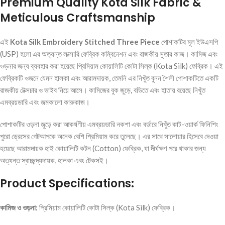
Premium Quality Kota Silk Fabric &
Meticulous Craftsmanship
এই
Kota Silk Embroidery Stitched Three Piece
পোশাকটির মূল ইউএসপি
(USP) হলো এর অত্যন্ত লাক্সারি ফেব্রিক কম্বিনেশন এবং রাজকীয় সুতার কাজ। কামিজ এবং
ওড়নার জন্য ব্যবহার করা হয়েছে প্রিমিয়াম কোয়ালিটি কোটা সিল্ক (Kota Silk) ফেব্রিক। এই
ফেব্রিকটি ওজনে যেমন হালকা এবং আরামদায়ক, তেমনি এর নিখুঁত বুনন শৈলী পোশাকটিতে একটি
রাজকীয় টেক্সচার ও ভাইব নিয়ে আসে। কামিজের বুক জুড়ে, বডিতে এবং হাতায় রয়েছে নিখুঁত
এমব্রয়ডারি এবং জমকালো কারুকাজ।
পোশাকটির ওড়না জুড়ে করা আকর্ষণীয় এমব্রয়ডারি নকশা এবং বর্ডারে নিখুঁত কাট-ওয়ার্ক ফিনিশিং
পুরো ড্রেসের গেটআপকে অনেক বেশি প্রিমিয়াম করে তুলেছে। এর সাথে সালোয়ার হিসেবে দেওয়া
হয়েছে আরামদায়ক হাই কোয়ালিটি কটন (Cotton) ফেব্রিক, যা দীর্ঘক্ষণ পরে থাকার জন্য
অত্যন্ত স্বাচ্ছন্দ্যদায়ক, হালকা এবং টেকসই।
Product Specifications:
কামিজ ও ওড়না:
প্রিমিয়াম কোয়ালিটি কোটা সিল্ক (Kota Silk) ফেব্রিক।