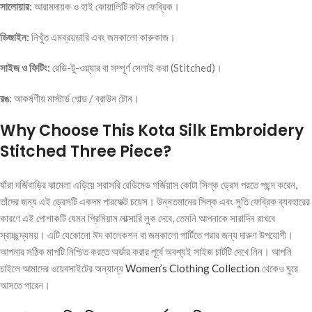
সালোয়ার:
আরামদায়ক ও হাই কোয়ালিটি কটন ফেব্রিক।
ডিজাইন:
নিখুঁত এমব্রয়ডারি এবং জমকালো কারুকাজ।
সাইজ ও ফিটিং:
রেডি-টু-ওয়্যার বা সম্পূর্ণ সেলাই করা (Stitched)।
রঙ:
আকর্ষণীয় মাস্টার্ড গোল্ড / ব্রাউন টোন।
Why Choose This Kota Silk Embroidery
Stitched Three Piece?
যাঁরা দর্জিবাড়ির ঝামেলা এড়িয়ে সরাসরি রেডিমেড গর্জিয়াস কোটা সিল্ক ড্রেস পরতে পছন্দ করেন,
তাঁদের জন্য এই ড্রেসটি একদম পারফেক্ট চয়েস। উন্নতমানের সিল্ক এবং সুতি ফেব্রিক ব্যবহারের
কারণে এই পোশাকটি যেমন প্রিমিয়াম লাক্সারি লুক দেবে, তেমনি আপনাকে সারাদিন রাখবে
স্বাচ্ছন্দ্যময়। এটি যেকোনো ঈদ কালেকশন বা জমকালো পার্টিতে পরার জন্য দারুণ উপযোগী।
আপনার সঠিক মাপটি নিশ্চিত করতে অর্ডার করার পূর্বে অবশ্যই সাইজ চার্টটি দেখে নিন। আপনি
চাইলে আমাদের ওয়েবসাইটের অন্যান্য
Women’s Clothing Collection
থেকেও ঘুরে
আসতে পারেন।