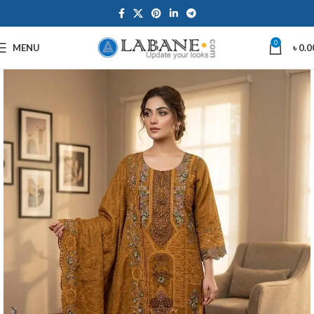
0
MENU
৳
0.0