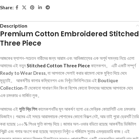
Share:
Description
Premium Cotton Embroidered Stitched
Three Piece
আজকের ফ্যাশন-সচেতন নারীদের জন্য আরাম এবং আভিজাত্যের এক অপূর্ব সমন্বয় নিয়ে এলো
আমাদের এই নতুন
Stitched Cotton Three Piece
কালেকশন。 এটি একটি সম্পূর্ণ
Ready to Wear Dress
, যা আপনাকে সেলাই করার ঝামেলা থেকে মুক্তি দিয়ে দেবে
মুহূর্তেই。 আকর্ষণীয় কালার কম্বিনেশন এবং নিখুঁত ফিনিশিংয়ের এই
Boutique
Collection
-টি যেকোনো সাধারণ দিন কিংবা বিশেষ কোনো উৎসবের আমেজে আপনাকে দেবে
এক চমৎকার ও মার্জিত লুক。
আমাদের এই
সুতি থ্রি পিস
কালেকশনটির মূল আকর্ষণ হলো এর ফেব্রিক কোয়ালিটি এবং চমৎকার
ডিজাইন। গরমের এই সময়ে আরামদায়ক পোশাকের কোনো বিকল্প নেই, আর তাই পুরো ড্রেসটি তৈরি
করা হয়েছে ১০০% পিওর সুতি কাপড় দিয়ে। জামার অল-ওভার বডিতে রয়েছে আকর্ষণীয় ডিজিটাল
প্রিন্ট এবং গলার অংশে করা হয়েছে অত্যন্ত নিখুঁত ও গর্জিয়াস সুতার এমব্রয়ডারি কাজ। এই
চমৎকার কাজের কারণে সিম্পল ডিজাইনের মধ্যেও পোশাকটিতে একটি এক্সক্লুসিভ লাক্সারি ভাব ফুটে