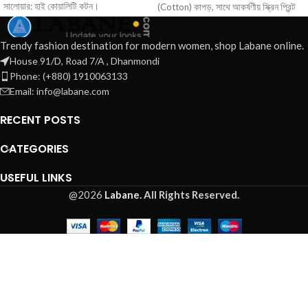
সালোয়ার: হাই কোয়ালিটি কটন।
(Cotton) কাপড়, সাথে আকর্ষণীয় স্ক্রিন প্রিন্ট
ডিজাইন: চমৎকার অল-ওভার প্রিন্ট এবং
এবং গর্জিয়াস এমব্রয়ডারি কাজ।
প্রিমিয়াম ফিনিশিং।
• ওড়না (Orna): কোটা কটন (Kota
Trendy fashion destination for modern women, shop Labane online.
কেন আমাদের থেকে কিনবেন?
Cotton) কাপড়ে ম্যাচিং ডিজিটাল স্ক্রিন প্রিন্ট
House 91/D, Road 7/A , Dhanmondi
রেডি-মেড ফিনিশিং, হাতে পেয়েই পরার
করা (বিশাল ঘেরের ও আরামদায়ক)।
Phone: (+880) 1910063133
• সালোয়ার (Salwar): ম্যাচিং প্রিমিয়াম কটন
উপযোগী।
Email: info@labane.com
(Cotton) কাপড়।
উন্নত মানের কাপড় ও নিখুঁত কারুকাজের
নিশ্চয়তা।
RECENT POSTS
সারা বাংলাদেশে দ্রুত ক্যাশ অন ডেলিভারি
সুবিধা।
CATEGORIES
USEFUL LINKS
@2026
Labane.
All Rights Reserved.