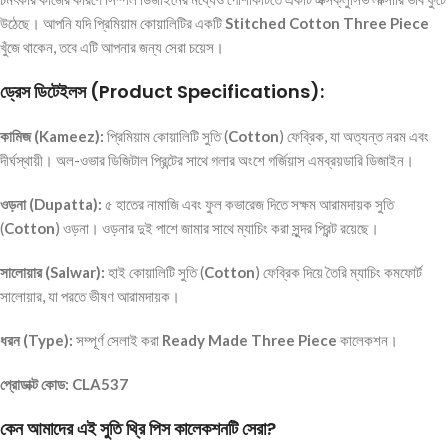
উঠেছে। আপনি যদি প্রিমিয়াম কোয়ালিটির একটি
Stitched Cotton Three Piece
খুঁজে থাকেন, তবে এটি আপনার জন্য সেরা চয়েস।
ড্রেস ডিটেইলস (Product Specifications):
কামিজ (Kameez):
প্রিমিয়াম কোয়ালিটি সুতি (
Cotton
) ফেব্রিক, যা অত্যন্ত নরম এবং
দীর্ঘস্থায়ী। অল-ওভার ডিজিটাল প্রিন্টের সাথে গলার অংশে গর্জিয়াস এমব্রয়ডারি ডিজাইন।
ওড়না (Dupatta):
৫ হাতের নামাজি এবং ফুল কভারেজ দিতে সক্ষম আরামদায়ক সুতি
(
Cotton
) ওড়না। ওড়নার দুই পাশে জামার সাথে ম্যাচিং করা সুন্দর প্রিন্ট রয়েছে।
সালোয়ার (Salwar):
হাই কোয়ালিটি সুতি (
Cotton
) ফেব্রিক দিয়ে তৈরি ম্যাচিং কমফোর্ট
সালোয়ার, যা পরতে ভীষণ আরামদায়ক।
ধরন (Type):
সম্পূর্ণ সেলাই করা
Ready Made Three Piece
কালেকশন।
প্রোডাক্ট কোড:
CLA537
কেন আমাদের এই সুতি থ্রি পিস কালেকশনটি সেরা?