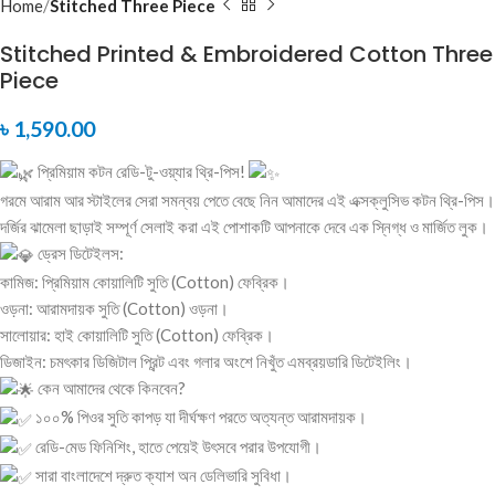
Home
Stitched Three Piece
Stitched Printed & Embroidered Cotton Three
Piece
৳
1,590.00
প্রিমিয়াম কটন রেডি-টু-ওয়্যার থ্রি-পিস!
গরমে আরাম আর স্টাইলের সেরা সমন্বয় পেতে বেছে নিন আমাদের এই এক্সক্লুসিভ কটন থ্রি-পিস।
দর্জির ঝামেলা ছাড়াই সম্পূর্ণ সেলাই করা এই পোশাকটি আপনাকে দেবে এক স্নিগ্ধ ও মার্জিত লুক।
ড্রেস ডিটেইলস:
কামিজ: প্রিমিয়াম কোয়ালিটি সুতি (Cotton) ফেব্রিক।
ওড়না: আরামদায়ক সুতি (Cotton) ওড়না।
সালোয়ার: হাই কোয়ালিটি সুতি (Cotton) ফেব্রিক।
ডিজাইন: চমৎকার ডিজিটাল প্রিন্ট এবং গলার অংশে নিখুঁত এমব্রয়ডারি ডিটেইলিং।
কেন আমাদের থেকে কিনবেন?
১০০% পিওর সুতি কাপড় যা দীর্ঘক্ষণ পরতে অত্যন্ত আরামদায়ক।
রেডি-মেড ফিনিশিং, হাতে পেয়েই উৎসবে পরার উপযোগী।
সারা বাংলাদেশে দ্রুত ক্যাশ অন ডেলিভারি সুবিধা।