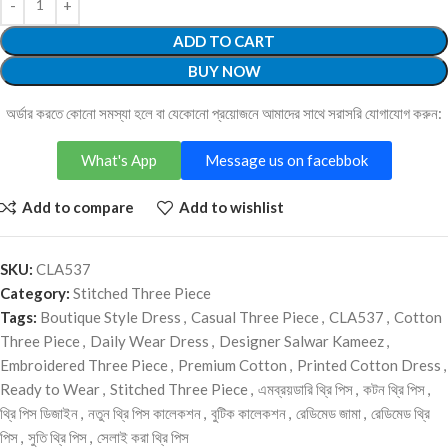
ADD TO CART
BUY NOW
অর্ডার করতে কোনো সমস্যা হলে বা যেকোনো প্রয়োজনে আমাদের সাথে সরাসরি যোগাযোগ করুন:
What's App
Message us on facebbok
Add to compare
Add to wishlist
SKU:
CLA537
Category:
Stitched Three Piece
Tags:
Boutique Style Dress
,
Casual Three Piece
,
CLA537
,
Cotton
Three Piece
,
Daily Wear Dress
,
Designer Salwar Kameez
,
Embroidered Three Piece
,
Premium Cotton
,
Printed Cotton Dress
,
Ready to Wear
,
Stitched Three Piece
,
এমব্রয়ডারি থ্রি পিস
,
কটন থ্রি পিস
,
থ্রি পিস ডিজাইন
,
নতুন থ্রি পিস কালেকশন
,
বুটিক কালেকশন
,
রেডিমেড জামা
,
রেডিমেড থ্রি
পিস
,
সুতি থ্রি পিস
,
সেলাই করা থ্রি পিস