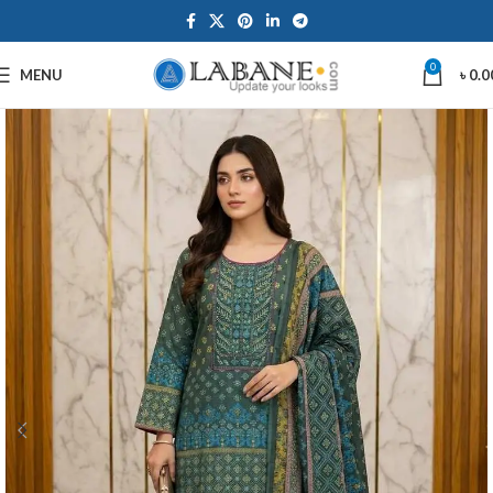
0
MENU
৳
0.0