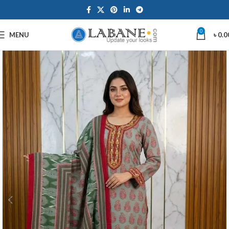
0
MENU
৳
0.0