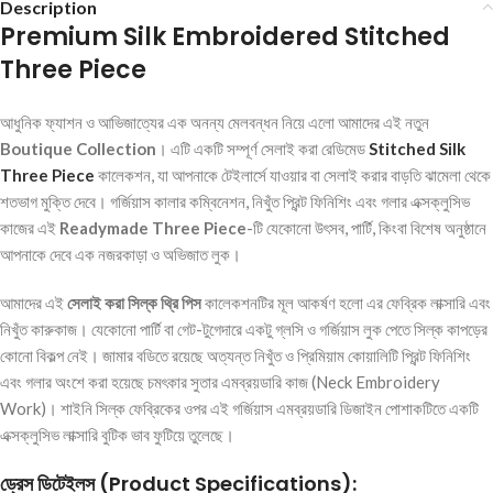
Description
Premium Silk Embroidered Stitched
Three Piece
আধুনিক ফ্যাশন ও আভিজাত্যের এক অনন্য মেলবন্ধন নিয়ে এলো আমাদের এই নতুন
Boutique Collection
। এটি একটি সম্পূর্ণ সেলাই করা রেডিমেড
Stitched Silk
Three Piece
কালেকশন, যা আপনাকে টেইলার্সে যাওয়ার বা সেলাই করার বাড়তি ঝামেলা থেকে
শতভাগ মুক্তি দেবে। গর্জিয়াস কালার কম্বিনেশন, নিখুঁত প্রিন্ট ফিনিশিং এবং গলার এক্সক্লুসিভ
কাজের এই
Readymade Three Piece
-টি যেকোনো উৎসব, পার্টি, কিংবা বিশেষ অনুষ্ঠানে
আপনাকে দেবে এক নজরকাড়া ও অভিজাত লুক।
আমাদের এই
সেলাই করা সিল্ক থ্রি পিস
কালেকশনটির মূল আকর্ষণ হলো এর ফেব্রিক লাক্সারি এবং
নিখুঁত কারুকাজ। যেকোনো পার্টি বা গেট-টুগেদারে একটু গ্লসি ও গর্জিয়াস লুক পেতে সিল্ক কাপড়ের
কোনো বিকল্প নেই। জামার বডিতে রয়েছে অত্যন্ত নিখুঁত ও প্রিমিয়াম কোয়ালিটি প্রিন্ট ফিনিশিং
এবং গলার অংশে করা হয়েছে চমৎকার সুতার এমব্রয়ডারি কাজ (Neck Embroidery
Work)। শাইনি সিল্ক ফেব্রিকের ওপর এই গর্জিয়াস এমব্রয়ডারি ডিজাইন পোশাকটিতে একটি
এক্সক্লুসিভ লাক্সারি বুটিক ভাব ফুটিয়ে তুলেছে।
ড্রেস ডিটেইলস (Product Specifications):