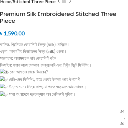
Home
Stitched Three Piece
Premium Silk Embroidered Stitched Three
Piece
৳
1,590.00
কামিজ: প্রিমিয়াম কোয়ালিটি সিল্ক (Silk) ফেব্রিক।
ওড়না: আকর্ষণীয় ডিজাইনের সিল্ক (Silk) ওড়না।
সালোয়ার: আরামদায়ক হাই কোয়ালিটি কটন।
ডিজাইন: গলার কাজে চমৎকার এমব্রয়ডারি এবং নিখুঁত প্রিন্ট ফিনিশিং।
কেন আমাদের থেকে কিনবেন?
রেডি-মেড ফিনিশিং, হাতে পেয়েই উৎসবে পরার উপযোগী।
উন্নত মানের সিল্ক কাপড় যা পরতে অত্যন্ত আরামদায়ক।
সারা বাংলাদেশে দ্রুত ক্যাশ অন ডেলিভারি সুবিধা।
34
,
36