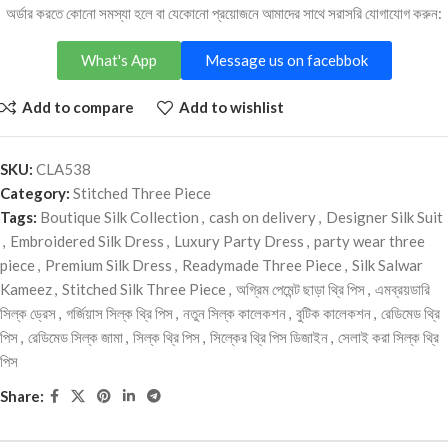
অর্ডার করতে কোনো সমস্যা হলে বা যেকোনো প্রয়োজনে আমাদের সাথে সরাসরি যোগাযোগ করুন:
What's App
Message us on facebbok
Add to compare
Add to wishlist
SKU:
CLA538
Category:
Stitched Three Piece
Tags:
Boutique Silk Collection
,
cash on delivery
,
Designer Silk Suit
,
Embroidered Silk Dress
,
Luxury Party Dress
,
party wear three
piece
,
Premium Silk Dress
,
Readymade Three Piece
,
Silk Salwar
Kameez
,
Stitched Silk Three Piece
,
অগ্রিম পেমেন্ট ছাড়া থ্রি পিস
,
এমব্রয়ডারি
সিল্ক ড্রেস
,
গর্জিয়াস সিল্ক থ্রি পিস
,
নতুন সিল্ক কালেকশন
,
বুটিক কালেকশন
,
রেডিমেড থ্রি
পিস
,
রেডিমেড সিল্ক জামা
,
সিল্ক থ্রি পিস
,
সিল্কের থ্রি পিস ডিজাইন
,
সেলাই করা সিল্ক থ্রি
পিস
Share: