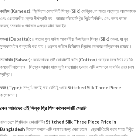
কামিজ (Kameez):
প্রিমিয়াম কোয়ালিটি সিল্ক (
Silk
) ফেব্রিক, যা পরতে অত্যন্ত আরামদায়ক
এবং এর রাজকীয় গ্লেজ দীর্ঘস্থায়ী হয়। জামার বডিতে নিখুঁত প্রিন্ট ফিনিশিং এবং গলার কাজে
রয়েছে চমৎকার ও গর্জিয়াস এমব্রয়ডারি ডিজাইন।
ওড়না (Dupatta):
৫ হাতের ফুল সাইজ আকর্ষণীয় ডিজাইনের সিল্ক (
Silk
) ওড়না, যা খুব
সুন্দরভাবে ইন বা ক্যারি করা যায়। ওড়নার জমিনে ডিজিটাল প্রিন্টের চমৎকার কম্বিনেশন রয়েছে।
সালোয়ার (Salwar):
আরামদায়ক হাই কোয়ালিটি কটন (
Cotton
) ফেব্রিক দিয়ে তৈরি ম্যাচিং
কমফোর্ট সালোয়ার। সিল্কের জামার সাথে সুতি সালোয়ার হওয়ায় এটি আপনাকে সারাদিন দেবে চরম
স্বস্তি।
ধরন (Type):
সম্পূর্ণ সেলাই করা রেডি টু ওয়ার
Stitched Silk Three Piece
কালেকশন।
কেন আমাদের এই সিল্ক থ্রি পিস কালেকশনটি সেরা?
বাংলাদেশে প্রিমিয়াম কোয়ালিটির
Stitched Silk Three Piece Price in
Bangladesh
বিবেচনা করলে এটি আপনার জন্য সেরা চয়েস। ড্রেসটি তৈরি করার সময় নিখুঁত