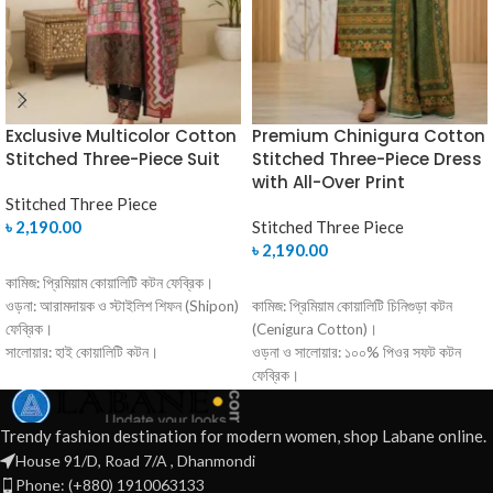
Exclusive Multicolor Cotton
Premium Chinigura Cotton
Stitched Three-Piece Suit
Stitched Three-Piece Dress
with All-Over Print
Stitched Three Piece
৳
2,190.00
Stitched Three Piece
৳
2,190.00
SELECT OPTIONS
কামিজ: প্রিমিয়াম কোয়ালিটি কটন ফেব্রিক।
SELECT OPTIONS
ওড়না: আরামদায়ক ও স্টাইলিশ শিফন (Shipon)
কামিজ: প্রিমিয়াম কোয়ালিটি চিনিগুড়া কটন
ফেব্রিক।
(Cenigura Cotton)।
সালোয়ার: হাই কোয়ালিটি কটন।
ওড়না ও সালোয়ার: ১০০% পিওর সফট কটন
ডিজাইন: চমৎকার অল-ওভার প্রিন্ট এবং
ফেব্রিক।
প্রিমিয়াম ফিনিশিং।
ডিজাইন: নজরকাড়া অল-ওভার প্রিন্ট এবং
কেন আমাদের থেকে কিনবেন?
চমৎকার কালার কম্বিনেশন।
Trendy fashion destination for modern women, shop Labane online.
কেন আমাদের থেকে কিনবেন?
রেডি-মেড ফিনিশিং, হাতে পেয়েই পরার
House 91/D, Road 7/A , Dhanmondi
উচ্চমানের সুতি কাপড় যা দীর্ঘক্ষণ পরতে
উপযোগী।
Phone: (+880) 1910063133
উন্নত মানের কাপড় ও নিখুঁত কারুকাজের
অত্যন্ত আরামদায়ক।