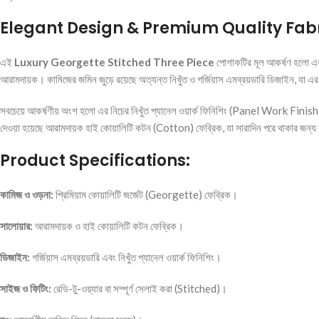
Elegant Design & Premium Quality Fab
এই
Luxury Georgette Stitched Three Piece
পোশাকটির মূল আকর্ষণ হলো এর 
আরামদায়ক। কামিজের জমিন জুড়ে রয়েছে অত্যন্ত নিখুঁত ও গর্জিয়াস এমব্রয়ডারি ডিজাইন, যা এর স
সবচেয়ে আকর্ষণীয় অংশ হলো এর নিচের নিখুঁত প্যানেল ওয়ার্ক ফিনিশিং (Panel Work Finishin
দেওয়া হয়েছে আরামদায়ক হাই কোয়ালিটি কটন (Cotton) ফেব্রিক, যা সারাদিন পরে থাকার জন্য অত্যন
Product Specifications:
কামিজ ও ওড়না:
প্রিমিয়াম কোয়ালিটি জর্জেট (Georgette) ফেব্রিক।
সালোয়ার:
আরামদায়ক ও হাই কোয়ালিটি কটন ফেব্রিক।
ডিজাইন:
গর্জিয়াস এমব্রয়ডারি এবং নিখুঁত প্যানেল ওয়ার্ক ফিনিশিং।
সাইজ ও ফিটিং:
রেডি-টু-ওয়্যার বা সম্পূর্ণ সেলাই করা (Stitched)।