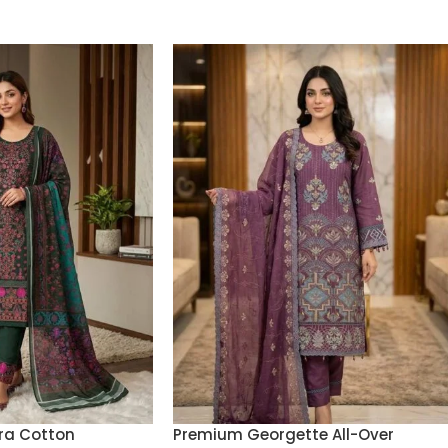
ra Cotton
Premium Georgette All-Over