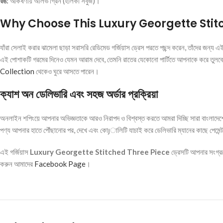
রঙ:
আকর্ষণীয় অলিভ গ্রিন (হালকা সবুজ)।
Why Choose This Luxury Georgette Stit
যাঁরা সেলাই করার ঝামেলা ছাড়া সরাসরি রেডিমেড গর্জিয়াস ড্রেস পরতে পছন্দ করেন, তাঁদের জন্য
এই পোশাকটি গরমের দিনেও যেমন আরাম দেবে, তেমনি রাতের যেকোনো পার্টিতে আপনাকে করে তুলবে 
Collection
থেকেও ঘুরে আসতে পারেন।
ক্যাশ অন ডেলিভারি এবং সহজ অর্ডার প্রক্রিয়া
অনলাইন শপিংয়ে আপনার অভিজ্ঞতাকে আরও নিরাপদ ও বিশ্বস্ত করতে আমরা দিচ্ছি সারা বাংলাদে
পণ্য আপনার হাতে পৌঁছানোর পর, দেখে এবং কোյালিটি যাচাই করে ডেলিভারি ম্যানের কাছে পেমেন্ট ক
এই গর্জিয়াস
Luxury Georgette Stitched Three Piece
ড্রেসটি আপনার সংগ্র
করুন আমাদের
Facebook Page
।