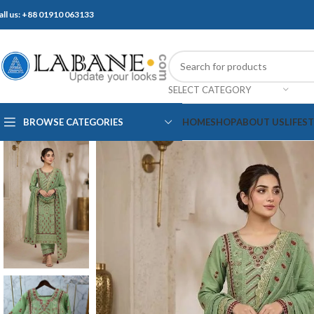
all us: +88 01910 063133
SELECT CATEGORY
BROWSE CATEGORIES
HOME
SHOP
ABOUT US
LIFES