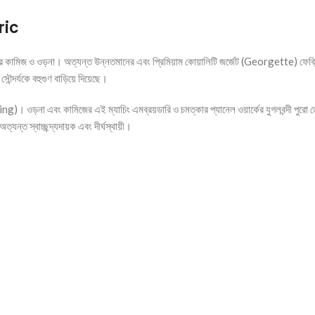
ric
কামিজ ও ওড়না। অত্যন্ত উন্নতমানের এবং প্রিমিয়াম কোয়ালিটি জর্জেট (Georgette) ফেব্র
ৌন্দর্যকে বহুগুণ বাড়িয়ে দিয়েছে।
g)। ওড়না এবং কামিজের এই ম্যাচিং এমব্রয়ডারি ও চমত্কার প্যানেল ওয়ার্কের যুগলবন্দী পুরো 
্ত স্বাচ্ছন্দ্যদায়ক এবং দীর্ঘস্থায়ী।