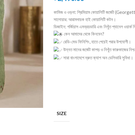
কামিজ ও ওড়না: প্রিমিয়াম কোয়ালিটি জর্জেট (Georget
সালোয়ার: আরামদায়ক হাই কোয়ালিটি কটন।
ডিজাইন: গর্জিয়াস এমব্রয়ডারি এবং নিখুঁত প্যানেল ওয়ার্ক
কেন আমাদের থেকে কিনবেন?
রেডি-মেড ফিনিশিং, হাতে পেয়েই পরার উপযোগী।
উন্নত মানের জর্জেট কাপড় ও নিখুঁত কারুকাজের নিশ
সারা বাংলাদেশে দ্রুত ক্যাশ অন ডেলিভারি সুবিধা।
SIZE