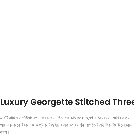
Luxury Georgette Stitched Thre
একটি মার্জিত ও গর্জিয়াস পোশাক যেকোনো উৎসবের আমেজকে বহুগুণ বাড়িয়ে দেয়। আপনার ফ্যা
আরামদায়ক ফেব্রিক এবং আধুনিক ডিজাইনের এক অপূর্ব সংমিশ্রণে তৈরি এই থ্রি-পিসটি যেকোনো 
বাধ্য।