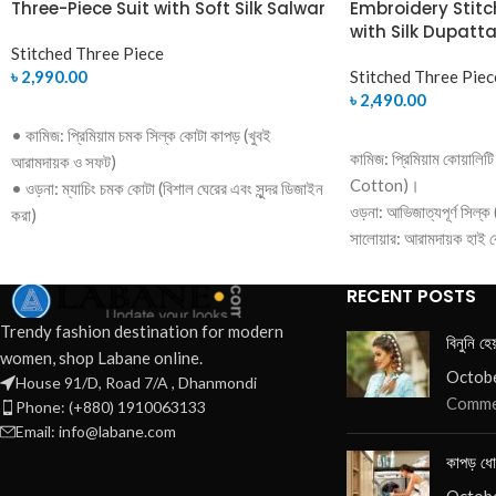
Three-Piece Suit with Soft Silk Salwar
Embroidery Stitc
with Silk Dupatt
Stitched Three Piece
৳
2,990.00
Stitched Three Piec
৳
2,490.00
SELECT OPTIONS
• কামিজ: প্রিমিয়াম চমক সিল্ক কোটা কাপড় (খুবই
SELECT OPTIONS
কামিজ: প্রিমিয়াম কোয়ালিট
আরামদায়ক ও সফট)
Cotton)।
• ওড়না: ম্যাচিং চমক কোটা (বিশাল ঘেরের এবং সুন্দর ডিজাইন
ওড়না: আভিজাত্যপূর্ণ সিল্ক 
করা)
সালোয়ার: আরামদায়ক হাই 
• সালোয়ার: সফট সিল্ক কাপড়
ডিজাইন: নিখুঁত এমব্রয়ডারি এব
কেন আমাদের থেকে ক
RECENT POSTS
রেডি-মেড ফিনিশিং, হ
Trendy fashion destination for modern
বিনুনি হে
উপযোগী।
women, shop Labane online.
উন্নত মানের কাপড় ও 
Octobe
House 91/D, Road 7/A , Dhanmondi
Comme
সারা বাংলাদেশে দ্রুত
Phone: (+880) 1910063133
Email: info@labane.com
কাপড় ধো