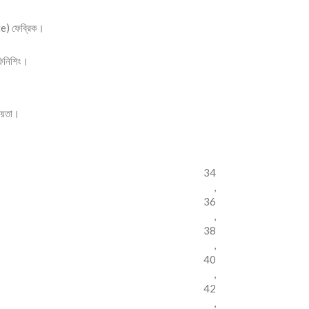
te) ফেব্রিক।
 ফিনিশিং।
্চয়তা।
34
,
36
,
38
,
40
,
42
,