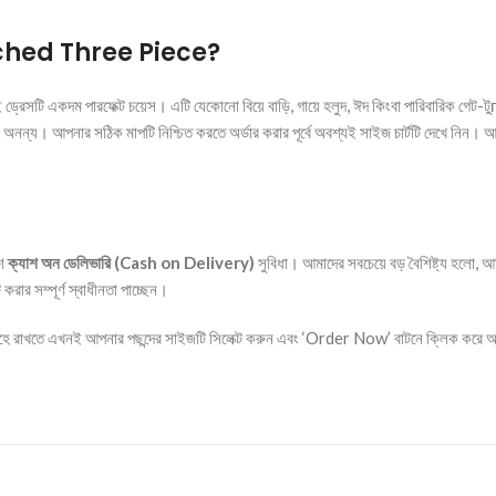
ched Three Piece?
 এই ড্রেসটি একদম পারফেক্ট চয়েস। এটি যেকোনো বিয়ে বাড়ি, গায়ে হলুদ, ঈদ কিংবা পারিবারিক গেট-
অনন্য। আপনার সঠিক মাপটি নিশ্চিত করতে অর্ডার করার পূর্বে অবশ্যই সাইজ চার্টটি দেখে নিন।
শে
ক্যাশ অন ডেলিভারি (Cash on Delivery)
সুবিধা। আমাদের সবচেয়ে বড় বৈশিষ্ট্য হলো,
রার সম্পূর্ণ স্বাধীনতা পাচ্ছেন।
হে রাখতে এখনই আপনার পছন্দের সাইজটি সিলেক্ট করুন এবং ‘Order Now’ বাটনে ক্লিক করে অ