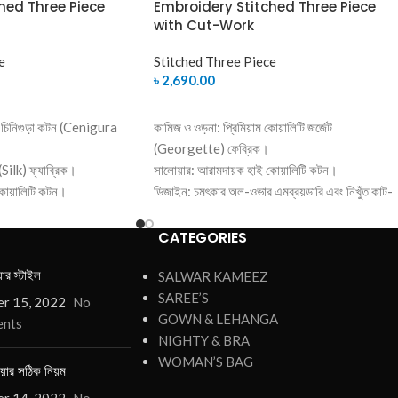
hed Three Piece
Embroidery Stitched Three Piece
a
with Cut-Work
e
Stitched Three Piece
৳
2,690.00
SELECT OPTIONS
ি চিনিগুড়া কটন (Cenigura
কামিজ ও ওড়না: প্রিমিয়াম কোয়ালিটি জর্জেট
(Georgette) ফেব্রিক।
(Silk) ফ্যাব্রিক।
সালোয়ার: আরামদায়ক হাই কোয়ালিটি কটন।
কোয়ালিটি কটন।
ডিজাইন: চমৎকার অল-ওভার এমব্রয়ডারি এবং নিখুঁত কাট-
ং নান্দনিক প্রিন্ট ওয়ার্ক।
ওয়ার্ক ফিনিশিং।
িনবেন?
কেন আমাদের থেকে কিনবেন?
CATEGORIES
াতে পেয়েই উৎসবে পরার
উন্নত মানের জর্জেট কাপড় যা উৎসবের জন্য পারফেক্
য়ার স্টাইল
SALWAR KAMEEZ
রেডি-মেড ফিনিশিং, হাতে পেয়েই পরার উপযোগী।
SAREE’S
নিখুঁত কারুকাজের নিশ্চয়তা।
r 15, 2022
No
সারা বাংলাদেশে দ্রুত ক্যাশ অন ডেলিভারি সুবিধা।
GOWN & LEHANGA
nts
 ক্যাশ অন ডেলিভারি সুবিধা।
NIGHTY & BRA
WOMAN’S BAG
য়ার সঠিক নিয়ম