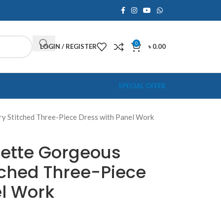
0
LOGIN / REGISTER
৳
0.00
SPECIAL OFFER
 Stitched Three-Piece Dress with Panel Work
ette Gorgeous
tched Three-Piece
el Work