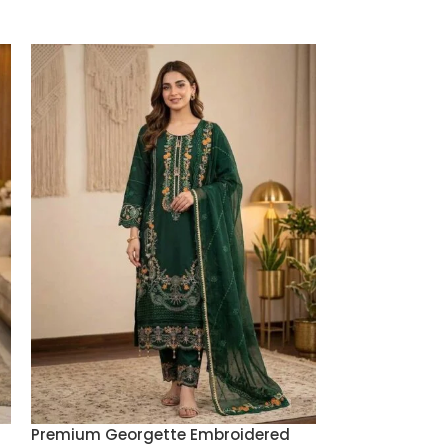
Premium Geor
Embroidery St
Premium Georgette Embroidered