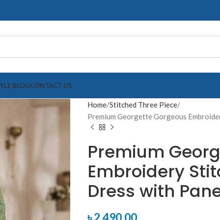
TYLE BLOG
CONTACT US
Home
Stitched Three Piece
Premium Georgette Gorgeous Embroidery
Premium Georg
Embroidery Sti
Dress with Pan
৳
2,490.00