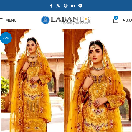
0
MENU
৳
0.0
-9%