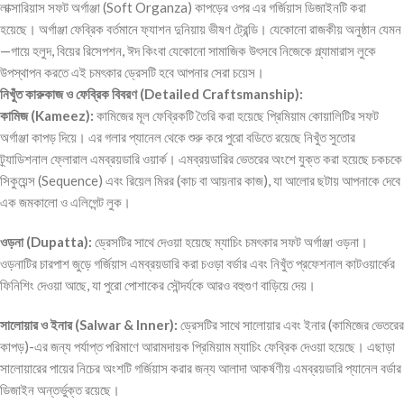
লাক্সারিয়াস সফট অর্গাঞ্জা (Soft Organza) কাপড়ের ওপর এর গর্জিয়াস ডিজাইনটি করা
হয়েছে। অর্গাঞ্জা ফেব্রিক বর্তমানে ফ্যাশন দুনিয়ায় ভীষণ ট্রেন্ডি। যেকোনো রাজকীয় অনুষ্ঠান যেমন
—গায়ে হলুদ, বিয়ের রিসেপশন, ঈদ কিংবা যেকোনো সামাজিক উৎসবে নিজেকে গ্ল্যামারাস লুকে
উপস্থাপন করতে এই চমৎকার ড্রেসটি হবে আপনার সেরা চয়েস।
নিখুঁত কারুকাজ ও ফেব্রিক বিবরণ (Detailed Craftsmanship):
কামিজ (Kameez):
কামিজের মূল ফেব্রিকটি তৈরি করা হয়েছে প্রিমিয়াম কোয়ালিটির সফট
অর্গাঞ্জা কাপড় দিয়ে। এর গলার প্যানেল থেকে শুরু করে পুরো বডিতে রয়েছে নিখুঁত সুতোর
ট্র্যাডিশনাল ফ্লোরাল এমব্রয়ডারি ওয়ার্ক। এমব্রয়ডারির ভেতরের অংশে যুক্ত করা হয়েছে চকচকে
সিকুয়েন্স (Sequence) এবং রিয়েল মিরর (কাচ বা আয়নার কাজ), যা আলোর ছটায় আপনাকে দেবে
এক জমকালো ও এলিগেন্ট লুক।
ওড়না (Dupatta):
ড্রেসটির সাথে দেওয়া হয়েছে ম্যাচিং চমৎকার সফট অর্গাঞ্জা ওড়না।
ওড়নাটির চারপাশ জুড়ে গর্জিয়াস এমব্রয়ডারি করা চওড়া বর্ডার এবং নিখুঁত প্রফেশনাল কাটওয়ার্কের
ফিনিশিং দেওয়া আছে, যা পুরো পোশাকের সৌন্দর্যকে আরও বহুগুণ বাড়িয়ে দেয়।
সালোয়ার ও ইনার (Salwar & Inner):
ড্রেসটির সাথে সালোয়ার এবং ইনার (কামিজের ভেতরের
কাপড়)-এর জন্য পর্যাপ্ত পরিমাণে আরামদায়ক প্রিমিয়াম ম্যাচিং ফেব্রিক দেওয়া হয়েছে। এছাড়া
সালোয়ারের পায়ের নিচের অংশটি গর্জিয়াস করার জন্য আলাদা আকর্ষণীয় এমব্রয়ডারি প্যানেল বর্ডার
ডিজাইন অন্তর্ভুক্ত রয়েছে।