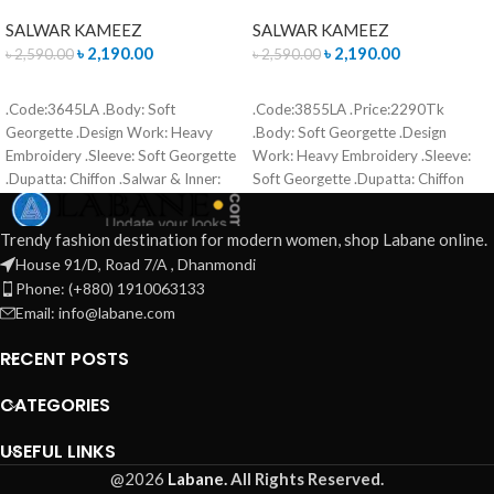
SALWAR KAMEEZ
SALWAR KAMEEZ
৳
2,190.00
৳
2,190.00
৳
2,590.00
৳
2,590.00
ADD TO CART
READ MORE
.Code:3645LA .Body: Soft
.Code:3855LA .Price:2290Tk
Georgette .Design Work: Heavy
.Body: Soft Georgette .Design
Embroidery .Sleeve: Soft Georgette
Work: Heavy Embroidery .Sleeve:
.Dupatta: Chiffon .Salwar & Inner:
Soft Georgette .Dupatta: Chiffon
Santoon .Semi –Stitched .Type:
.Salwar & Inner: Santoon .Semi –
Made in Bangladesh Call for order :
Stitched .Type: Made in Bangladesh
Trendy fashion destination for modern women, shop Labane online.
01771006910 01631493054
Call for order : 01771006910
House 91/D, Road 7/A , Dhanmondi
01631493054
Phone: (+880) 1910063133
Email: info@labane.com
RECENT POSTS
CATEGORIES
USEFUL LINKS
@2026
Labane.
All Rights Reserved.