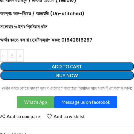
রং:
আকর্ষণীয় হলুদ / মাস্টার্ড ইয়েলো (Yellow)
অবস্থা:
আন-স্টিচড / আনরেডি (Un-stitched)
সালোয়ার ও ইনার প্রিমিয়াম কটন
অর্ডার করতে কল বা হোয়াটসঅ্যাপ করুন:
01842816287
ADD TO CART
BUY NOW
অর্ডার করতে কোনো সমস্যা হলে বা যেকোনো প্রয়োজনে আমাদের সাথে সরাসরি যোগাযোগ করুন:
What's App
Message us on facebbok
Add to compare
Add to wishlist