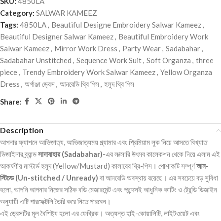
SKU:
4850LA
Category:
SALWAR KAMEEZ
Tags:
4850LA
,
Beautiful Designe Embroidery Salwar Kameez
,
Beautiful Designer Salwar Kameez
,
Beautiful Embroidery Work
Salwar Kameez
,
Mirror Work Dress
,
Party Wear
,
Sadabahar
,
Sadabahar Unstitched
,
Sequence Work Suit
,
Soft Organza
,
three
piece
,
Trendy Embroidery Work Salwar Kameez
,
Yellow Organza
Dress
,
অর্গাঞ্জা ড্রেস
,
আনরেডি থ্রি পিস
,
হলুদ থ্রি পিস
Share:
Description
আপনার ফ্যাশনে আভিজাত্য, আভিজাত্যময় গ্ল্যামার এবং প্রিমিয়াম লুক নিয়ে আসতে বিখ্যাত
ডিজাইনার ব্র্যান্ড
সাদাবাহার (Sadabahar)
-এর লাক্সারি উৎসব কালেকশন থেকে নিয়ে এলাম এই
আকর্ষণীয় মাস্টার্ড হলুদ (Yellow/Mustard) কালারের থ্রি-পিস। পোশাকটি সম্পূর্ণ
আন-
স্টিচড (Un-stitched / Unready)
বা আনরেডি অবস্থায় রয়েছে। এর সবচেয়ে বড় সুবিধা
হলো, আপনি আপনার নিজের সঠিক বডি মেজারমেন্ট এবং পছন্দসই আধুনিক কাটিং ও ট্রেন্ডি ডিজাইন
অনুযায়ী এটি পারফেক্টলি তৈরি করে নিতে পারবেন।
এই ড্রেসটির মূল বৈশিষ্ট্য হলো এর ফেব্রিক। অত্যন্ত হাই-কোয়ালিটি, লাইটওয়েট এবং