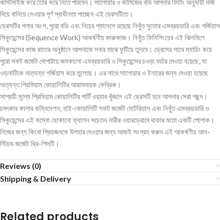
কাস্টমাইজ করে তৈরি করে নিতে পারবেন। সালোয়ার ও কামিজের বডি আপনার ফিটিং অনুযায়ী দর্জি
দিয়ে বানিয়ে নেওয়ার পূর্ণ স্বাধীনতা পাচ্ছেন এই ড্রেসটিতে।
ড্রেসটির গলার অংশ, পুরো বডি এবং নিচের প্যানেলে রয়েছে নিখুঁত সুতোর এমব্রয়ডারি এবং গর্জিয়াস
সিকুয়েন্সের (Sequence Work) আকর্ষণীয় কারুকাজ। নিখুঁত ফিনিশিংয়ের এই ঝিলমিলে
সিকুয়েন্সের কাজ রাতের অনুষ্ঠানে আপনাকে সবার মাঝে ফুটিয়ে তুলবে। ড্রেসের সাথে ম্যাচিং করে
পুরো সফট জর্জেট দোপাট্টায় জমকালো এমব্রয়ডারি ও সিকুয়েন্সের চওড়া বর্ডার দেওয়া হয়েছে, যা
ওড়নাটিকে অত্যন্ত গর্জিয়াস করে তুলেছে। এর সাথে সালোয়ার ও ইনারের জন্য দেওয়া হয়েছে
অত্যন্ত প্রিমিয়াম কোয়ালিটির আরামদায়ক ফেব্রিক।
সাশ্রয়ী মূল্যে প্রিমিয়াম কোয়ালিটির পার্টি ওয়্যার খুঁজলে এই ড্রেসটি হবে আপনার সেরা পছন্দ।
চমৎকার কালার কম্বিনেশন, হাই-কোয়ালিটি সফট জর্জেট মেটেরিয়াল এবং নিখুঁত এমব্রয়ডারি ও
সিকুয়েন্সের এই কম্বো যেকোনো ফ্যাশন সচেতন নারীর ওয়ারড্রোবে থাকার মতো একটি পোশাক।
নিজের জন্য কিংবা প্রিয়জনকে উপহার দেওয়ার জন্য আজই সংগ্রহ করুন এই আকর্ষণীয় আন-
স্টিচড জর্জেট থ্রি-পিসটি।
Reviews (0)
Shipping & Delivery
Related products