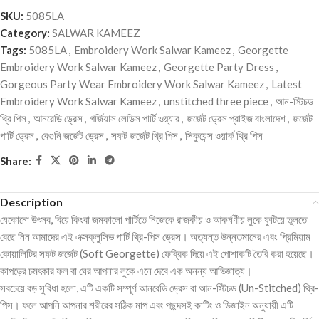
SKU:
5085LA
Category:
SALWAR KAMEEZ
Tags:
5085LA
,
Embroidery Work Salwar Kameez
,
Georgette
Embroidery Work Salwar Kameez
,
Georgette Party Dress
,
Gorgeous Party Wear Embroidery Work Salwar Kameez
,
Latest
Embroidery Work Salwar Kameez
,
unstitched three piece
,
আন-স্টিচড
থ্রি পিস
,
আনরেডি ড্রেস
,
গর্জিয়াস লেডিস পার্টি ওয়্যার
,
জর্জেট ড্রেস প্রাইজ বাংলাদেশ
,
জর্জেট
পার্টি ড্রেস
,
বেগুনি জর্জেট ড্রেস
,
সফট জর্জেট থ্রি পিস
,
সিকুয়েন্স ওয়ার্ক থ্রি পিস
Share:
Description
যেকোনো উৎসব, বিয়ে কিংবা জমকালো পার্টিতে নিজেকে রাজকীয় ও আকর্ষণীয় লুকে ফুটিয়ে তুলতে
বেছে নিন আমাদের এই এক্সক্লুসিভ পার্টি থ্রি-পিস ড্রেস। অত্যন্ত উন্নতমানের এবং প্রিমিয়াম
কোয়ালিটির সফট জর্জেট (Soft Georgette) ফেব্রিক দিয়ে এই পোশাকটি তৈরি করা হয়েছে।
কাপড়ের চমৎকার ফল বা ঘের আপনার লুকে এনে দেবে এক অনন্য আভিজাত্য।
সবচেয়ে বড় সুবিধা হলো, এটি একটি সম্পূর্ণ আনরেডি ড্রেস বা আন-স্টিচড (Un-Stitched) থ্রি-
পিস। ফলে আপনি আপনার শরীরের সঠিক মাপ এবং পছন্দসই কাটিং ও ডিজাইন অনুযায়ী এটি