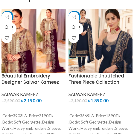
-15%
-14%
SOLD
SOLD
OUT
OUT
Beautiful Embroidery
Fashionable Unstitched
Designer Salwar Kameez
Three Piece Collection
SALWAR KAMEEZ
SALWAR KAMEEZ
৳
2,190.00
৳
1,890.00
৳
2,590.00
৳
2,190.00
READ MORE
READ MORE
.Code:3903LA .Price:2190Tk
.Code:3669LA .Price:1890Tk
.Body: Soft Georgette .Design
.Body: Soft Georgette .Design
Work: Heavy Embroidery .Sleeve:
Work: Heavy Embroidery .Sleeve: