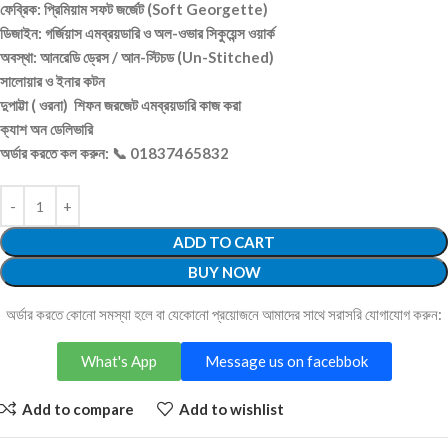
ফেব্রিক: প্রিমিয়াম সফট জর্জেট (Soft Georgette)
ডিজাইন: গর্জিয়াস এমব্রয়ডারি ও অল-ওভার সিকুয়েন্স ওয়ার্ক
অবস্থা: আনরেডি ড্রেস / আন-স্টিচড (Un-Stitched)
সালোয়ার ও ইনার কটন
দুপাট্টা ( ওরনা) শিফন জরজেট এমব্রয়ডারি কাজ করা
ক্যাশ অন ডেলিভারি
অর্ডার করতে কল করুন: 📞 01837465832
ADD TO CART
BUY NOW
অর্ডার করতে কোনো সমস্যা হলে বা যেকোনো প্রয়োজনে আমাদের সাথে সরাসরি যোগাযোগ করুন:
What's App
Message us on facebbok
Add to compare
Add to wishlist