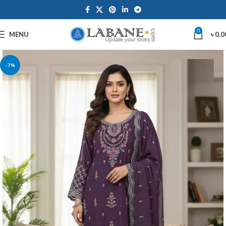
0
MENU
৳
0.0
-7%