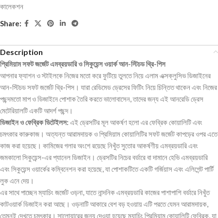
কালেকশন
Share:
Description
প্রিমিয়াম সফট জর্জেট এমব্রয়ডারি ও সিকুয়েন্স ওয়ার্ক আন-স্টিচড থ্রি-পিস
আপনার ফ্যাশন ও স্টাইলকে নিজের মতো করে ফুটিয়ে তুলতে নিয়ে এলাম এক্সক্লুসিভ ডিজাইনের
আন-স্টিচড সফট জর্জেট থ্রি-পিস। যারা রেডিমেড ড্রেসের ফিটিং নিয়ে চিন্তিত থাকেন এবং নিজের
পছন্দমতো মাপ ও ডিজাইনে পোশাক তৈরি করতে ভালোবাসেন, তাদের জন্য এই আনরেডি ড্রেস
মেটেরিয়ালটি একটি আদর্শ পছন্দ।
ডিজাইন ও ফেব্রিক ডিটেইলস:
এই ড্রেসটির মূল আকর্ষণ হলো এর ফেব্রিক কোয়ালিটি এবং
চমৎকার কারুকাজ। অত্যন্ত আরামদায়ক ও প্রিমিয়াম কোয়ালিটির সফট জর্জেট কাপড়ের ওপর এতে
কাজ করা হয়েছে। কামিজের গলার অংশে রয়েছে নিখুঁত সুতোর আকর্ষণীয় এমব্রয়ডারি এবং
জমকালো সিকুয়েন্স-এর প্যানেল ডিজাইন। ড্রেসটির নিচের বর্ডারে বা দামানে হেভি এমব্রয়ডারি
এবং সিকুয়েন্স ওয়ার্কের কম্বিনেশন করা হয়েছে, যা পোশাকটিতে একটি গর্জিয়াস এবং এলিগেন্ট পার্টি
লুক এনে দেয়।
এর সাথে পাচ্ছেন ম্যাচিং জর্জেট ওড়না, যাতে নান্দনিক এমব্রয়ডারি কাজের পাশাপাশি বর্ডারে নিখুঁত
কাটওয়ার্ক ডিজাইন করা আছে। ওড়নাটি আকারে বেশ বড় হওয়ায় এটি পরতে যেমন আরামদায়ক,
তেমনই দেখতে চমৎকার। সালোয়ারের জন্য দেওয়া হয়েছে ম্যাচিং প্রিমিয়াম কোয়ালিটি ফেব্রিক, যা