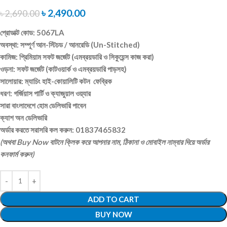
৳
2,490.00
৳
2,690.00
প্রোডাক্ট কোড: 5067LA
অবস্থা: সম্পূর্ণ আন-স্টিচড / আনরেডি (Un-Stitched)
কামিজ: প্রিমিয়াম সফট জর্জেট (এমব্রয়ডারি ও সিকুয়েন্স কাজ করা)
ওড়না: সফট জর্জেট (কাটওয়ার্ক ও এমব্রয়ডারি পাড়সহ)
সালোয়ার: ম্যাচিং হাই-কোয়ালিটি কটন ফেব্রিক
ধরণ: গর্জিয়াস পার্টি ও ক্যাজুয়াল ওয়্যার
সারা বাংলাদেশে হোম ডেলিভারি পাবেন
ক্যাশ অন ডেলিভারি
অর্ডার করতে সরাসরি কল করুন: 01837465832
(অথবা Buy Now বাটনে ক্লিক করে আপনার নাম, ঠিকানা ও মোবাইল নাম্বার দিয়ে অর্ডার
কনফার্ম করুন)
ADD TO CART
BUY NOW