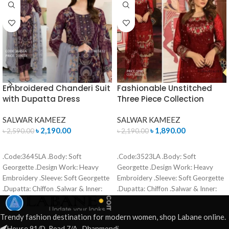
Embroidered Chanderi Suit
Fashionable Unstitched
with Dupatta Dress
Three Piece Collection
SALWAR KAMEEZ
SALWAR KAMEEZ
৳
2,190.00
৳
1,890.00
৳
2,590.00
৳
2,190.00
ADD TO CART
ADD TO CART
.Code:3645LA .Body: Soft
.Code:3523LA .Body: Soft
Georgette .Design Work: Heavy
Georgette .Design Work: Heavy
Embroidery .Sleeve: Soft Georgette
Embroidery .Sleeve: Soft Georgette
.Dupatta: Chiffon .Salwar & Inner:
.Dupatta: Chiffon .Salwar & Inner:
Santoon .Semi –Stitched .Type:
Santoon .Semi –Stitched .Type:
Made in Bangladesh Call for order :
Made in Bangladesh Call for order :
Trendy fashion destination for modern women, shop Labane online.
01771006910 01631493054
01771006910 01631493054
House 91/D, Road 7/A , Dhanmondi