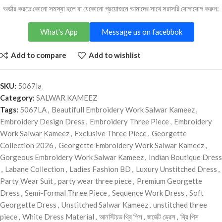
অর্ডার করতে কোনো সমস্যা হলে বা যেকোনো প্রয়োজনে আমাদের সাথে সরাসরি যোগাযোগ করুন:
What's App
Message us on facebbok
Add to compare
Add to wishlist
SKU:
5067la
Category:
SALWAR KAMEEZ
Tags:
5067LA
,
Beautifull Embroidery Work Salwar Kameez
,
Embroidery Design Dress
,
Embroidery Three Piece
,
Embroidery
Work Salwar Kameez
,
Exclusive Three Piece
,
Georgette
Collection 2026
,
Georgette Embroidery Work Salwar Kameez
,
Gorgeous Embroidery Work Salwar Kameez
,
Indian Boutique Dress
,
Labane Collection
,
Ladies Fashion BD
,
Luxury Unstitched Dress
,
Party Wear Suit
,
party wear three piece
,
Premium Georgette
Dress
,
Semi-Formal Three Piece
,
Sequence Work Dress
,
Soft
Georgette Dress
,
Unstitched Salwar Kameez
,
unstitched three
piece
,
White Dress Material
,
আনস্টিচড থ্রি পিস
,
জর্জেট ড্রেস
,
থ্রি পিস