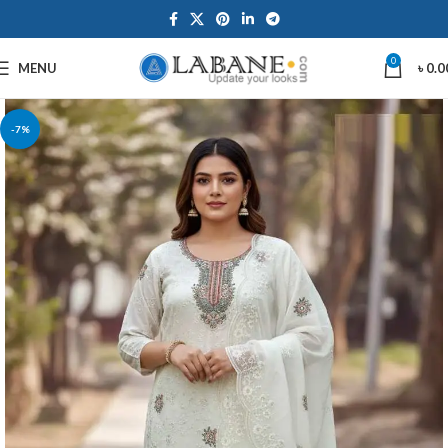
0
MENU
৳
0.0
-7%