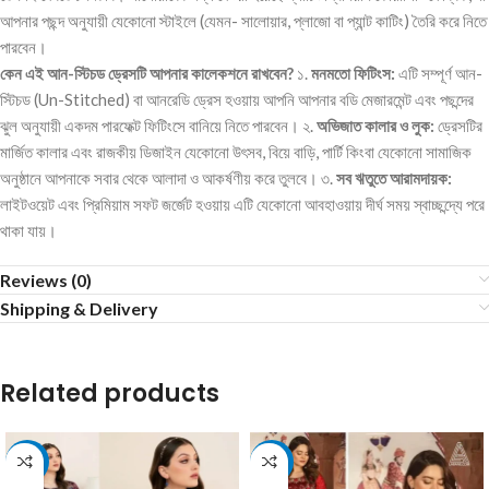
আপনার পছন্দ অনুযায়ী যেকোনো স্টাইলে (যেমন- সালোয়ার, প্লাজো বা প্যান্ট কাটিং) তৈরি করে নিতে
পারবেন।
কেন এই আন-স্টিচড ড্রেসটি আপনার কালেকশনে রাখবেন?
১.
মনমতো ফিটিংস:
এটি সম্পূর্ণ আন-
স্টিচড (Un-Stitched) বা আনরেডি ড্রেস হওয়ায় আপনি আপনার বডি মেজারমেন্ট এবং পছন্দের
ঝুল অনুযায়ী একদম পারফেক্ট ফিটিংসে বানিয়ে নিতে পারবেন। ২.
অভিজাত কালার ও লুক:
ড্রেসটির
মার্জিত কালার এবং রাজকীয় ডিজাইন যেকোনো উৎসব, বিয়ে বাড়ি, পার্টি কিংবা যেকোনো সামাজিক
অনুষ্ঠানে আপনাকে সবার থেকে আলাদা ও আকর্ষণীয় করে তুলবে। ৩.
সব ঋতুতে আরামদায়ক:
লাইটওয়েট এবং প্রিমিয়াম সফট জর্জেট হওয়ায় এটি যেকোনো আবহাওয়ায় দীর্ঘ সময় স্বাচ্ছন্দ্যে পরে
থাকা যায়।
Reviews (0)
Shipping & Delivery
Related products
-15%
-14%