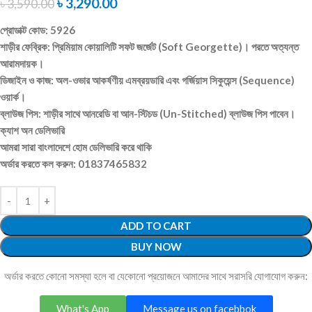
৳
3,290.00
৳
3,590.00
প্রোডাক্ট কোড: 5926
শাড়ীর ফেব্রিক: প্রিমিয়াম কোয়ালিটি সফট জর্জেট (Soft Georgette)। পরতে অত্যন্ত
আরামদায়ক।
ডিজাইন ও কাজ: অল-ওভার আকর্ষণীয় এমব্রয়ডারি এবং গর্জিয়াস সিকুয়েন্স (Sequence)
ওয়ার্ক।
ব্লাউজ পিস: শাড়ীর সাথে আনরেডি বা আন-স্টিচড (Un-Stitched) ব্লাউজ পিস পাবেন।
ক্যাশ অন ডেলিভারি
আমরা সারা বাংলাদেশে হোম ডেলিভারি করে থাকি
অর্ডার করতে কল করুন: 01837465832
ADD TO CART
BUY NOW
অর্ডার করতে কোনো সমস্যা হলে বা যেকোনো প্রয়োজনে আমাদের সাথে সরাসরি যোগাযোগ করুন:
What's App
Message us on facebbok