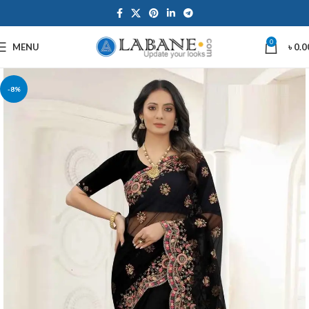
0
MENU
৳
0.0
-8%