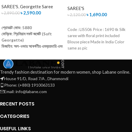
SAREE'S
,
Georgette Saree
SAREE'S
৳
2,590.00
৳
2,890.00
৳
1,690.00
৳
2,120.00
ADD TO CART
READ MORE
প্রোডাক্ট কোড: 5880
Code : LIS506 Price : 1690 tk Silk
ফেব্রিক: প্রিমিয়াম সফট জর্জেট (Soft
saree with floral print included
Georgette)
Blouse piece Made in India Color
ডিজাইন: অল-ওভার আকর্ষণীয় এমব্রয়ডারি এবং
same as pic
সিকুয়েন্স ওয়ার্ক
রঙ: ডিপ বটল গ্রিন (Deep Bottle
Green)
ব্লাউজ পিস: আনরেডি ব্লাউজ পিস (Un-
Trendy fashion destination for modern women, shop Labane online.
Stitched Blouse Piece) সংযুক্ত
House 91/D, Road 7/A , Dhanmondi
ক্যাশ অন ডেলিভারি
Phone: (+880) 1910063133
আমরা সারা বাংলাদেশে হোম ডেলিভারি করে থাকি
Email: info@labane.com
অর্ডার করতে কল করুন: 01837465832
RECENT POSTS
CATEGORIES
USEFUL LINKS