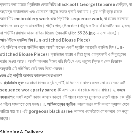
ব্যবহার করা হয়েছে প্রিমিয়াম কোয়ালিটির
Black Soft Georgette Saree
ফেব্রিক, যা
অত্যন্ত আরামদায়ক এবং যেকোনো ঋতুতে সহজে ক্যারি করা যায়। পুরো শাড়ী জুড়ে রয়েছে
আকর্ষণীয়
embroidery work
এবং গ্লিটারিং
sequence work
, যা রাতের আলোতে
আপনাকে করে তুলবে আকর্ষণীয়। শাড়ীর পাড়ে (Border) ট্রেন্ডি কাটওয়ার্ক ডিজাইন করা হয়েছে,
যা শাড়ীটির গ্ল্যামার আরও বাড়িয়ে দিয়েছে (যেমনটি ছবিতে 5926.jpg-এ দেখা যাচ্ছে)।
আন-স্টিচড ব্লাউজ পিস (Un-stitched Blouse Piece)
এই গর্জিয়াস কালো শাড়ীটির সাথে আপনি পাচ্ছেন একটি ম্যাচিং আনরেডি ব্লাউজ পিস (
Un-
stitched Blouse Piece
)। ব্লাউজের হাতায় ও পিঠে সুন্দর এমব্রয়ডারি ও সিকুয়েন্সের
বর্ডার দেওয়া আছে। আপনি আপনার নিজের বডি ফিটিংস এবং পছন্দের স্লিভ বা নেক ডিজাইন
অনুযায়ী এটি দর্জি দিয়ে তৈরি করে নিতে পারবেন।
কেন এই শাড়ীটি আপনার কালেকশনে রাখবেন?
১.
গ্ল্যামারাস লুক:
যেকোনো বিয়ের অনুষ্ঠান, পার্টি, রিসিভশন বা রাতের জমকালো আয়োজনে এই
sequence work party saree
-টি আপনাকে সবার থেকে আলাদা রাখবে। ২.
সহজে
বহনযোগ্য:
সফট জর্জেট কাপড় হওয়ার কারণে এটি গায়ের সাথে খুব সুন্দরভাবে লেপ্টে থাকে এবং কুঁচি
ও আঁচল সামলানো বেশ সহজ। ৩.
আভিজাত্যের প্রতীক:
কালো রঙের শাড়ী কখনো ফ্যাশন থেকে
হারিয়ে যায় না। এই
gorgeous black saree
আপনার ওয়ার্ডরোবে যোগ করবে এক নতুন
মাত্রা।
Shipping & Delivery