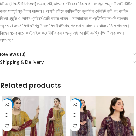
স্টিচড (Un-Stitched) ড্রেস, তাই আপনার শরীরের সঠিক মাপ এবং পছন্দ অনুযায়ী এটি স্টাইল
করার সম্পূর্ণ স্বাধীনতা পাচ্ছেন। আপনি চাইলে কামিজটিকে ক্লাসিক স্ট্রেইট কাট, লং কামিজ
কিংবা ট্রেন্ডি এ-লাইন প্যাটার্নে তৈরি করতে পারেন। সালোয়ারের কাপড়টি দিয়ে আপনি আপনার
পছন্দমতো মডার্ন সিগারেট প্যান্ট, ক্লাসিক ট্রাউজার, প্লাজো বা সালোয়ার বানিয়ে নিতে পারবেন।
নিজের মনের মতো কাস্টমাইজ করে ফিটিং করার জন্য এই আনস্টিচড থ্রি-পিসটি এক কথায়
অসাধারণ।
Reviews (0)
Shipping & Delivery
Related products
-15%
-15%