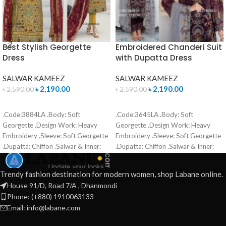
Best Stylish Georgette
Embroidered Chanderi Suit
Dress
with Dupatta Dress
SALWAR KAMEEZ
SALWAR KAMEEZ
৳
2,190.00
৳
2,190.00
৳
2,590.00
৳
2,590.00
ADD TO CART
ADD TO CART
.Code:3884LA .Body: Soft
.Code:3645LA .Body: Soft
Georgette .Design Work: Heavy
Georgette .Design Work: Heavy
Embroidery .Sleeve: Soft Georgette
Embroidery .Sleeve: Soft Georgette
.Dupatta: Chiffon .Salwar & Inner:
.Dupatta: Chiffon .Salwar & Inner:
Santoon .Semi –Stitched .Type:
Santoon .Semi –Stitched .Type:
Made in Bangladesh Call for order :
Made in Bangladesh Call for order :
Trendy fashion destination for modern women, shop Labane online.
01771006910 01631493054
01771006910 01631493054
House 91/D, Road 7/A , Dhanmondi
Phone: (+880) 1910063133
Email: info@labane.com