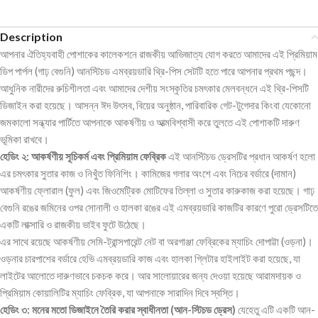
Description
আপনার ঐতিহ্যবাহী পোশাকের কালেকশনে রাজকীয় আভিজাত্য যোগ করতে আমাদের এই প্রিমিয়াম
ডিপ পার্পল (গাঢ় বেগুনি) আনস্টিচড এমব্রয়ডারি থ্রি-পিস সেটটি হতে পারে আপনার প্রথম পছন্দ।
আধুনিক নারীদের রুচিশীলতা এবং আমাদের দেশীয় সংস্কৃতির চমৎকার মেলবন্ধনে এই থ্রি-পিসটি
ডিজাইন করা হয়েছে। আসন্ন ঈদ উৎসব, বিয়ের অনুষ্ঠান, পারিবারিক গেট-টুগেদার কিংবা যেকোনো
জমকালো সন্ধ্যার পার্টিতে আপনাকে আকর্ষণীয় ও আত্মবিশ্বাসী করে তুলতে এই পোশাকটি দারুণ
ভূমিকা রাখবে।
হেডিং ২: আকর্ষণীয় সূচিকর্ম এবং প্রিমিয়াম ফেব্রিক
এই আনস্টিচড ড্রেসটির প্রধান আকর্ষণ হলো
এর চমৎকার সুতার কাজ ও নিখুঁত ফিনিশিং। কামিজের গলার অংশে এবং নিচের বর্ডারে (দামান)
আকর্ষণীয় ফ্লোরাল (ফুল) এবং জিওমেট্রিক মোটিফের তিল্লা ও সুতার কারুকাজ করা হয়েছে। গাঢ়
বেগুনি রঙের জমিনের ওপর সোনালী ও হালকা রঙের এই এমব্রয়ডারি কাজটির কারণে পুরো ড্রেসটিতে
একটি লাক্সারি ও রাজকীয় ভাইব ফুটে উঠেছে।
এর সাথে রয়েছে আকর্ষণীয় সেমি-ট্রান্সপারেন্ট নেট বা অরগাঞ্জা ফেব্রিকের ম্যাচিং দোপাট্টা (ওড়না)।
ওড়নার চারপাশের বর্ডারে হেভি এমব্রয়ডারি কাজ এবং হালকা গ্লিটার হাইলাইট করা হয়েছে, যা
লাইটের আলোতে দারুণভাবে চকচক করে। আর সালোয়ারের জন্য দেওয়া হয়েছে আরামদায়ক ও
প্রিমিয়াম কোয়ালিটির ম্যাচিং ফেব্রিক, যা আপনাকে সারাদিন দিবে স্বস্তি।
হেডিং ৩: মনের মতো ডিজাইনে তৈরি করার স্বাধীনতা (আন-স্টিচড ড্রেস)
যেহেতু এটি একটি আন-