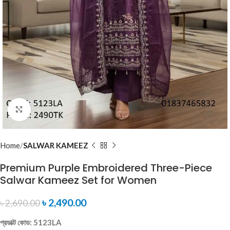
Click to enlarge
Home
SALWAR KAMEEZ
Premium Purple Embroidered Three-Piece
Salwar Kameez Set for Women
৳
2,490.00
৳
2,690.00
প্রডাক্ট কোড: 5123LA