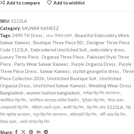
Add to compare
Add to wishlist
SKU:
5123LA
Category:
SALWAR KAMEEZ
Tags:
2490 TK Dress
,
২৪৯০ টাকার ড্রেস
,
Beautiful Embroidery Work
Salwar Kameez
,
Boutique Three Piece BD
,
Designer Three Piece
Code 5123LA
,
Embroidered Unstitched Suit
,
embroidery dress
,
Luxury Three Piece
,
Organza Three Piece
,
Pakistani Style Three
Piece
,
Party Wear Salwar Kameez
,
Purple Organza Dress
,
Purple
Three Piece Dress
,
Salwar Kameez
,
stylish georgette dress
,
Three
Piece Collection 2026
,
Unstitched Boutique Suit
,
Unstitched
Organza Dress
,
Unstitched Salwar Kameez
,
Wedding Wear Dress
Bangladesh
,
women fashion bangladesh
,
অর্গাঞ্জা থ্রি পিস কালেকশন
,
আনস্টিচড থ্রি পিস
,
আনস্টিচড সালোয়ার কামিজ ডিজাইন
,
ইন্ডিয়ান থ্রি পিস
,
ঈদের ড্রেস
,
এমব্রয়ডারি থ্রি পিস
,
গর্জিয়াস বেগুনি ড্রেস
,
জর্জেট থ্রি পিস
,
থ্রি পিস কোড 5123LA
,
থ্রি
পিস প্রাইজ বাংলাদেশ
,
নতুন থ্রি পিস কালেকশন
,
পাকিস্তানি থ্রি পিস
,
পার্টি ওয়ার থ্রি পিস
,
বিয়ের ড্রেস
,
বেগুনি কালার থ্রি পিস
Share: