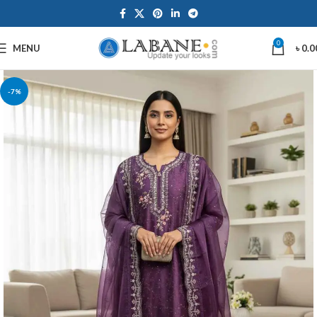
0
MENU
৳
0.0
-7%