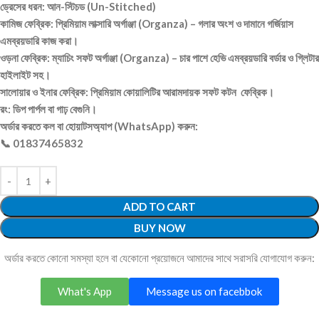
ড্রেসের ধরন: আন-স্টিচড (Un-Stitched)
কামিজ ফেব্রিক: প্রিমিয়াম লাক্সারি অর্গাঞ্জা (Organza) – গলার অংশ ও দামানে গর্জিয়াস
এমব্রয়ডারি কাজ করা।
ওড়না ফেব্রিক: ম্যাচিং সফট অর্গাঞ্জা (Organza) – চার পাশে হেভি এমব্রয়ডারি বর্ডার ও গ্লিটার
হাইলাইট সহ।
সালোয়ার ও ইনার ফেব্রিক: প্রিমিয়াম কোয়ালিটির আরামদায়ক সফট কটন ফেব্রিক।
রং: ডিপ পার্পল বা গাঢ় বেগুনি।
অর্ডার করতে কল বা হোয়াটসঅ্যাপ (WhatsApp) করুন:
📞 01837465832
ADD TO CART
BUY NOW
অর্ডার করতে কোনো সমস্যা হলে বা যেকোনো প্রয়োজনে আমাদের সাথে সরাসরি যোগাযোগ করুন:
What's App
Message us on facebbok