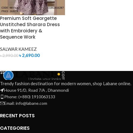
Premium Soft Georgette
Unstitched Sharara Dress
with Embroidery &
Sequence Work
SALWAR KAMEEZ
৳
2,690.00
৳
2,990.00
ADD TO CART
Trendy fashion destination for modern women, shop Labane online.
House 91/D, Road 7/A , Dhanmondi
Phone: (+880) 1910063133
Email: info@labane.com
RECENT POSTS
CATEGORIES