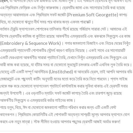
ড্রেস
, যা আপনাকে দেবে এক রাজকীয় এবং মার্জিত লুক। এই গর্জিয়াস ড্রেসটির মূল আকর্ষণ হলো
এর প্রিমিয়াম ফেব্রিক এবং নিখুঁত কারুকাজ। ড্রেসটির জামা এবং সালোয়ার তৈরি করা হয়েছে
অত্যন্ত আরামদায়ক এবং প্রিমিয়াম সফট জর্জেট (Premium Soft Georgette) কাপড়
দিয়ে, যা যেকোনো ঋতুতে দীর্ঘ সময় পরে থাকার জন্য একদম পারফেক্ট।
বর্তমান ট্রেন্ডি ফ্যাশনেবল পোশাকের তালিকায় শীর্ষে রয়েছে গর্জিয়াস সারারা সেট। আমাদের এই
বিশেষ ড্রেসটির কামিজ বা কুর্তিতে রয়েছে আকর্ষণীয় এমব্রয়ডারি এবং ঝকঝকে সিকুয়েন্স এর কাজ
(Embroidery & Sequence Work)। গলার জমকালো ডিজাইন এবং নিচের ঘেরের নিখুঁত
এমব্রয়ডারি প্যানেলটি পোশাকটির সৌন্দর্য বহুগুণ বাড়িয়ে দিয়েছে। একই সাথে এর সালোয়ারটি
একটি ঘেরওয়ালা আকর্ষণীয় সারারা প্যাটার্নে তৈরি, যেখানে নিখুঁত এমব্রয়ডারি এবং সিকুয়েন্স এর
ভারী কাজ করা হয়েছে, যা হাঁটার সময় বা যেকোনো মুভমেন্টে চমৎকার একটি এথনিক লুক তৈরি করে।
যেহেতু এটি একটি সম্পূর্ণ আনস্টিচড (Unstitched) বা আনরেডি ড্রেস, তাই আপনি আপনার বডি
মেজারমেন্ট এবং পছন্দসই কাটিং অনুযায়ী মনের মতো করে তৈরি করে নিতে পারবেন। প্লাস সাইজ
থেকে শুরু করে যেকোনো ফ্যাশনেবল প্যাটার্নে কাস্টমাইজ করার সুবিধা থাকায় এই ড্রেসটি সবার
জন্যই উপযোগী। এর ওড়নাটিও ম্যাচিং সফট জর্জেট কাপড়ে তৈরি এবং চারপাশ জুড়ে রয়েছে
আকর্ষণীয় সিকুয়েন্স ও এমব্রয়ডারি বর্ডার লাইনের কাজ।
গায়ে হলুদ, বিয়ে, ঈদ বা যেকোনো জমকালো পার্টিতে পরিধান করার জন্য এটি একটি বেস্ট
কালেকশন। প্রিমিয়াম কোয়ালিটির এই পোশাকটি অত্যন্ত সাশ্রয়ী মূল্যে আপনার ফ্যাশনে যোগ
করবে এক নতুন মাত্রা। স্টক সীমিত হওয়ায় আপনার পছন্দের ড্রেসটি আজই অর্ডার করুন!