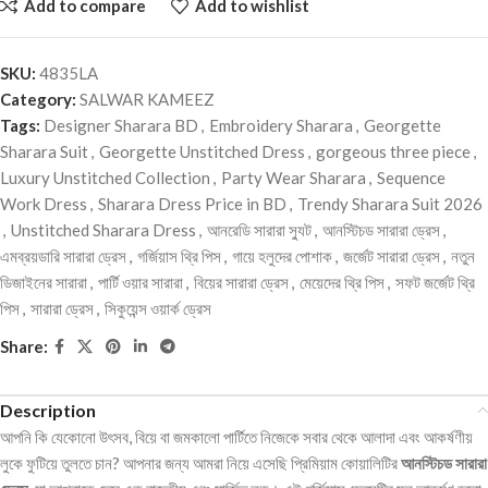
Add to compare
Add to wishlist
SKU:
4835LA
Category:
SALWAR KAMEEZ
Tags:
Designer Sharara BD
,
Embroidery Sharara
,
Georgette
Sharara Suit
,
Georgette Unstitched Dress
,
gorgeous three piece
,
Luxury Unstitched Collection
,
Party Wear Sharara
,
Sequence
Work Dress
,
Sharara Dress Price in BD
,
Trendy Sharara Suit 2026
,
Unstitched Sharara Dress
,
আনরেডি সারারা স্যুট
,
আনস্টিচড সারারা ড্রেস
,
এমব্রয়ডারি সারারা ড্রেস
,
গর্জিয়াস থ্রি পিস
,
গায়ে হলুদের পোশাক
,
জর্জেট সারারা ড্রেস
,
নতুন
ডিজাইনের সারারা
,
পার্টি ওয়ার সারারা
,
বিয়ের সারারা ড্রেস
,
মেয়েদের থ্রি পিস
,
সফট জর্জেট থ্রি
পিস
,
সারারা ড্রেস
,
সিকুয়েন্স ওয়ার্ক ড্রেস
Share:
Description
আপনি কি যেকোনো উৎসব, বিয়ে বা জমকালো পার্টিতে নিজেকে সবার থেকে আলাদা এবং আকর্ষণীয়
লুকে ফুটিয়ে তুলতে চান? আপনার জন্য আমরা নিয়ে এসেছি প্রিমিয়াম কোয়ালিটির
আনস্টিচড সারারা