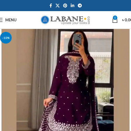
0
MENU
৳
0.0
-10%