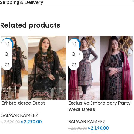
Shipping & Delivery
Related products
-12%
-15%
SOLD
OUT
Embroidered Dress
Exclusive Embroidery Party
Wear Dress
SALWAR KAMEEZ
৳
2,290.00
SALWAR KAMEEZ
৳
2,590.00
৳
2,190.00
৳
2,590.00
ADD TO CART