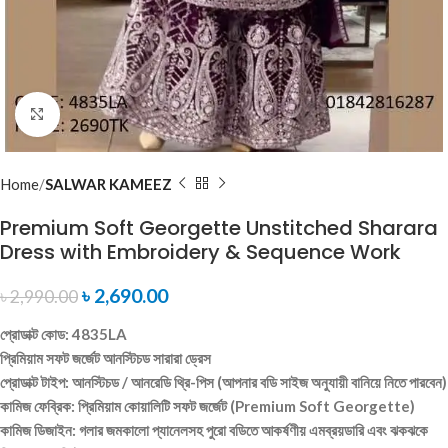
Click to enlarge
Home
SALWAR KAMEEZ
Premium Soft Georgette Unstitched Sharara
Dress with Embroidery & Sequence Work
৳
2,690.00
৳
2,990.00
প্রোডাক্ট কোড: 4835LA
প্রিমিয়াম সফট জর্জেট আনস্টিচড সারারা ড্রেস
প্রোডাক্ট টাইপ: আনস্টিচড / আনরেডি থ্রি-পিস (আপনার বডি সাইজ অনুযায়ী বানিয়ে নিতে পারবেন)
কামিজ ফেব্রিক: প্রিমিয়াম কোয়ালিটি সফট জর্জেট (Premium Soft Georgette)
কামিজ ডিজাইন: গলার জমকালো প্যানেলসহ পুরো বডিতে আকর্ষণীয় এমব্রয়ডারি এবং ঝকঝকে