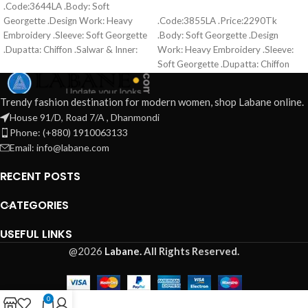
.Code:3644LA .Body: Soft
READ MORE
Georgette .Design Work: Heavy
.Code:3855LA .Price:2290Tk
Embroidery .Sleeve: Soft Georgette
.Body: Soft Georgette .Design
.Dupatta: Chiffon .Salwar & Inner:
Work: Heavy Embroidery .Sleeve:
Santoon .Semi –Stitched .Type:
Soft Georgette .Dupatta: Chiffon
Made in Bangladesh Call for order :
.Salwar & Inner: Santoon .Semi –
01771006910 01631493054
Stitched .Type: Made in Bangladesh
Trendy fashion destination for modern women, shop Labane online.
Call for order : 01771006910
House 91/D, Road 7/A , Dhanmondi
01631493054
Phone: (+880) 1910063133
Email: info@labane.com
RECENT POSTS
CATEGORIES
USEFUL LINKS
@2026
Labane.
All Rights Reserved.
0