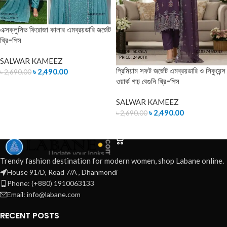
এক্সক্লুসিভ ফিরোজা কালার এমব্রয়ডারি জর্জেট
থ্রি-পিস
SALWAR KAMEEZ
প্রিমিয়াম সফট জর্জেট এমব্রয়ডারি ও সিকুয়েন্স
৳
2,490.00
৳
2,690.00
ওয়ার্ক গাঢ় বেগুনি থ্রি-পিস
ADD TO CART
SALWAR KAMEEZ
৳
2,490.00
৳
2,690.00
ADD TO CART
Trendy fashion destination for modern women, shop Labane online.
House 91/D, Road 7/A , Dhanmondi
Phone: (+880) 1910063133
Email: info@labane.com
RECENT POSTS