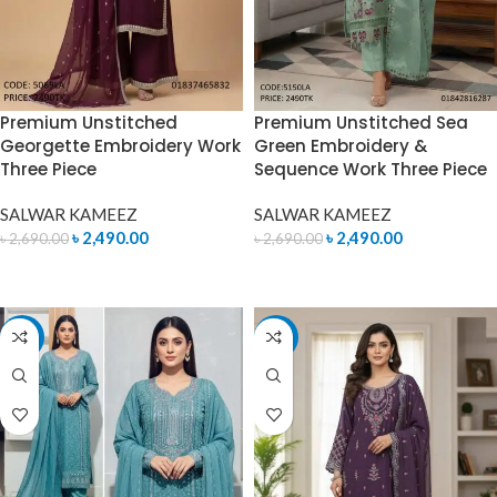
Premium Unstitched
Premium Unstitched Sea
Georgette Embroidery Work
Green Embroidery &
Three Piece
Sequence Work Three Piece
SALWAR KAMEEZ
SALWAR KAMEEZ
৳
2,490.00
৳
2,490.00
৳
2,690.00
৳
2,690.00
ADD TO CART
ADD TO CART
-7%
-7%