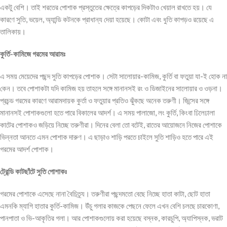
একটু বেশি। তাই শরতের পোশাক প্রস্তুতের ক্ষেত্রে কাপড়ের দিকটাও খেয়াল রাখতে হয়। যে
কারণে সুতি, ভয়েল, অ্যান্ডি কটনকে প্রাধান্য দেয়া হয়েছে। কোটা এবং ধুতি কাপড়ও রয়েছে এ
তালিকায়।
কুর্তি-
কামিজে
গরমের
আরামঃ
এ সময় মেয়েদের পছন্দ সুতি কাপড়ের পোশাক। সেটা সালোয়ার-কামিজ, কুর্তি বা ফতুয়া যা-ই হোক না
কেন। তবে পোশাকটা যদি কামিজ হয় তাহলে সঙ্গে মানানসই রং ও ডিজাইনের সালোয়ার ও ওড়না।
প্রচন্ড গরমের কারণে আরামদায়ক কুর্তা ও ফতুয়ার প্রতিও ঝুঁকছে অনেক তরুণী। জিন্সের সঙ্গে
মানানসই পোশাকগুলো হতে পারে বিকালের আদর্শ। এ সময় পালাজো, লং কুর্তি, কিংবা ঢিলেঢালা
কাটের পোশাকও জড়িয়ে নিচ্ছে তরুণীরা। দিনের বেলা তো বটেই, রাতের আয়োজনে নিজের পোশাকে
ভিন্নতা আনতে এমন পোশাক দারুণ। এ ছাড়াও শাড়ি পরতে চাইলে সুতি শাড়িও হতে পারে এই
গরমের আদর্শ পোশাক।
ট্রেন্ডি
কাটছাঁটে
সুতি
পোশাকঃ
গরমের পোশাকে এসেছে নানা বৈচিত্র্য। তরুণীরা পছন্দমতো বেছে নিচ্ছে হাতা কাটা, ছোট হাতা
এমনকি ম্যাগি হাতার কুর্তি-কামিজ। উঁচু গলার কাজকে পেছনে ফেলে এখন বেশি চলছে চারকোণা,
পানপাতা ও ভি-আকৃতির গলা। আর পোশাকগুলোয় করা হয়েছে বস্নক, কারচুপি, অ্যাপিস্নক, ভরাট