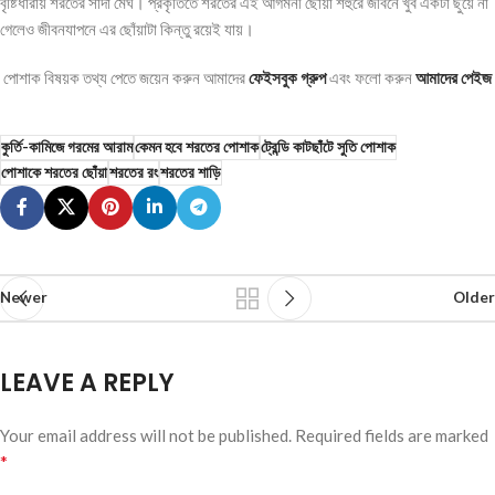
বৃষ্টিধারায় শরতের সাদা মেঘ। প্রকৃতিতে শরতের এই আগমনী ছোঁয়া শহুরে জীবনে খুব একটা ছুঁয়ে না
গেলেও জীবনযাপনে এর ছোঁয়াটা কিন্তু রয়েই যায়।
পোশাক বিষয়ক তথ্য পেতে জয়েন করুন আমাদের
ফেইসবুক গ্রুপ
এবং ফলো করুন
আমাদের পেইজ
কুর্তি-কামিজে গরমের আরাম
কেমন হবে শরতের পোশাক
ট্রেন্ডি কাটছাঁটে সুতি পোশাক
পোশাকে শরতের ছোঁয়া
শরতের রং
শরতের শাড়ি
Newer
Older
LEAVE A REPLY
Your email address will not be published.
Required fields are marked
*