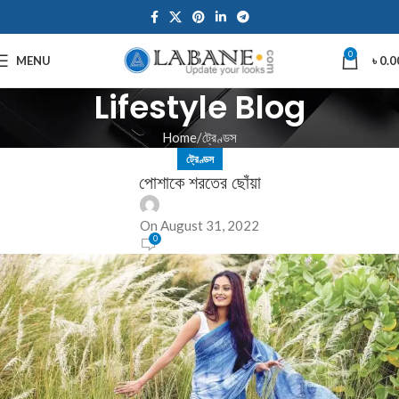
0
MENU
৳
0.0
Lifestyle Blog
Home
ট্রেণ্ডস
ট্রেণ্ডস
পোশাকে শরতের ছোঁয়া
On August 31, 2022
0