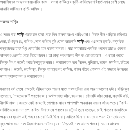
অ্যাপিস্নক ও অ্যামব্রয়ডারির কাজ। লম্বা কাটিংয়ের কুর্তি-কামিজের পরিবর্তে এখন বেশি চলছে
মাঝারি কাটিংয়ের কুর্তি-কামিজ।
শরতের
শাড়িঃ
এ সময় যারা
শাড়ি
পরতে চান তারা বেছে নিন হালকা রঙের শাড়িগুলো। ফিকে নীল শাড়িতে জরিপাড়
দেয়া, চাঁপাফুল রং, ধানি রং, সাদা জমিনে বুটি তোলা জামদানি
শাড়ি
এবং এর সঙ্গে ম্যাচিং বস্নাউজ।
বস্নাউজের হাতা থ্রি কোয়ার্টার হলে ভালো মানাবে। যারা সালোয়ার-কামিজ পরবেন তারাও এরকম
হালকা রংগুলোই বেছে নিতে পারেন। তা ছাড়া শরৎকালের নীল রং তো রয়েছেই। এ ছাড়া শরতে
সিল্ক কিংবা জর্জেট পরার উপযুক্ত সময়। আরামদায়ক হবে লিনেন, ধুপিয়ান, ভয়েল, মসলিন, তাঁতের
কাপড়ও। জর্জেট, জয়সিল্ক, সিল্ক কাপড়ের লং কামিজ, গাউন ধাঁচের পোশাক এই সময়ের উৎসবের
জন্য ফ্যাশনেবল ও আরামদায়ক।
ঘনঘোর বর্ষা শেষে এভাবেই রবীন্দ্রনাথের গানের মতো শরৎ ছড়িয়ে দেয় অরুণ আলোর ছটা। রবিঠাকুর
বলেছেন, “শরতের রংটি প্রাণের রং। অর্থাৎ তাহা কাঁচা, বড় নরম। রৌদ্রটি কাঁচা সোনা, সবুজটি কচি,
নীলটি তাজা। হয়তো সেই কারণেই পোশাকে সাদার পাশাপাশি অন্যান্য রংয়ের আঁচড় পড়ে।”’কবি–
সাহিত্যিকেরা নানা গল্প, কবিতা, উপন্যাসে শরতের যে সৌন্দর্য তুলে ধরেছেন, সেই শরতের প্রকৃতিকে
অনুভবের সুযোগ এই শহরে কোনো দিনই ছিল না। এদিকে ছিল না বসন্ত বা পয়লা বৈশাখের মতো
বৃহৎ আয়োজনে শরৎ উদ্‌যাপনের ঘনঘটাও। বেশ নিভৃতেই শরৎ আসত শহরে। রোদের মাঝেও