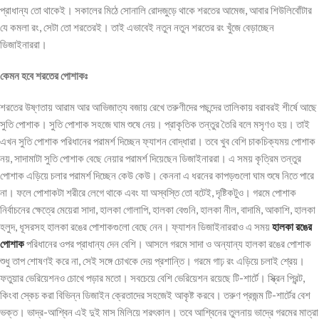
প্রাধান্য তো থাকেই। সকালের মিঠে সোনালি রোদজুড়ে থাকে শরতের আমেজ, আবার শিউলিবোঁটার
যে কমলা রং, সেটা তো শরতেরই। তাই এভাবেই নতুন নতুন শরতের রং খুঁজে বেড়াচ্ছেন
ডিজাইনাররা।
কেমন
হবে
শরতের
পোশাকঃ
শরতের উষ্ণতায় আরাম আর আভিজাত্য বজায় রেখে তরুণীদের পছন্দের তালিকায় বরাবরই শীর্ষে আছে
সুতি পোশাক। সুতি পোশাক সহজে ঘাম শুষে নেয়। প্রাকৃতিক তন্তুর তৈরি বলে মসৃণও হয়। তাই
এখন সুতি পোশাক পরিধানের পরামর্শ দিচ্ছেন ফ্যাশন বোদ্ধারা। তবে খুব বেশি চাকচিক্যময় পোশাক
নয়, সাদামাটা সুতি পোশাক বেছে নেয়ার পরামর্শ দিয়েছেন ডিজাইনাররা। এ সময় কৃত্রিম তন্তুর
পোশাক এড়িয়ে চলার পরামর্শ দিচ্ছেন কেউ কেউ। কেননা এ ধরনের কাপড়গুলো ঘাম শুষে নিতে পারে
না। ফলে পোশাকটা শরীরে লেগে থাকে এবং যা অস্বস্তি তো বটেই, দৃষ্টিকটুও। গরমে পোশাক
নির্বাচনের ক্ষেত্রে মেয়েরা সাদা, হালকা গোলাপি, হালকা বেগুনি, হালকা নীল, বাদামি, আকাশি, হালকা
হলুদ, ধূসরসহ হালকা রঙের পোশাকগুলো বেছে নেন। ফ্যাশন ডিজাইনাররাও এ সময়
হালকা রঙের
পোশাক
পরিধানের ওপর প্রাধান্য দেন বেশি। আসলে গরমে সাদা ও অন্যান্য হালকা রঙের পোশাক
শুধু তাপ শোষণই করে না, সেই সঙ্গে চোখকে দেয় প্রশান্তি। গরমে গাঢ় রং এড়িয়ে চলাই শ্রেয়।
ফতুয়ার ভেরিয়েশনও চোখে পড়ার মতো। সবচেয়ে বেশি ভেরিয়েশন রয়েছে টি-শার্টে। স্ক্রিন প্রিন্ট,
কিংবা স্কেচ করা বিভিন্ন ডিজাইন ক্রেতাদের সহজেই আকৃষ্ট করবে। তরুণ প্রজন্ম টি-শার্টের বেশ
ভক্ত। ভাদ্র-আশ্বিন এই দুই মাস মিলিয়ে শরৎকাল। তবে আশ্বিনের তুলনায় ভাদ্রে গরমের মাত্রা