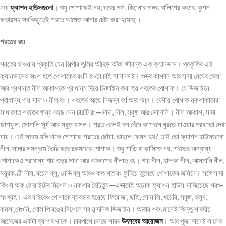
দেয়
ফ্যাশন হাউসগুলো
। শুধু পোশাকেই নয়, ঘরের পর্দা, বিছানার চাদর, বালিশের কভার, কুশন
কভারসহ সবকিছুতেই শরতে আমেজ আনার চেষ্টা করা হয়েছে।
শরতের
রংঃ
শরতের হাওয়ায় প্রকৃতি যেন শিল্পীর তুলির আঁচড়ে আঁকা জীবন্ত এক ক্যানভাস। প্রকৃতির এই
ক্যানভাসের অংশ হতে পোশাকের রংটি হওয়া চাই মানানসই। শুভ্র কাশবন আর সাদা মেঘের ভেলা
আর প্রশান্ত নীল আকাশকে প্রাধান্য দিয়ে ডিজাইন করা হয় শরতের পোশাক। যে ডিজাইনে
প্রাধান্য পায় সাদা ও নীল রং। শরতের আছে নিজস্ব বর্ণ আর গন্ধ। দেশীয় পোশাক নকশাকারেরা
সাধারণত শরতের জন্য বেছে নেন চারটি রং—সাদা, নীল, সবুজ আর সোনালি। নীল আকাশ, সাদা
কাশফুল, সোনালি সূর্য আর সবুজ ফসল। শরত এলেই দল বেঁধে কাশবনে ঘুরতে যাওয়ার প্রবণতা দেখা
যায়। এই সময়ে যদি থাকে পোশাকে শরতের ছোঁয়া, তাহলে কেমন হয়? তাই তো ফ্যাশন হাউসগুলো
নীল-সাদার সমন্বয়ে তৈরি করে রকমফের পোশাক। শুধু শাড়ি বা কামিজে নয়, শরতের অন্যান্য
পোশাকেও প্রাধান্য পায় শুভ্র সাদা আর আকাশের নীলাভ রং। গাঢ় নীল, হালকা নীল, আসমানি নীল,
ময়ূরকণ্ঠী নীল, রয়েল ব্লু, নেভি ব্লু আরও কত শত রং ফুটিয়ে তুলেছে পোশাকের জমিনে। সঙ্গে সাদা
কিংবা অফ হোয়াইটের মিশেল ও নকশার বৈচিত্র্য—এভাবেই অনেক ফ্যাশন হাউস সাজিয়েছে শরৎ–
সংগ্রহ। এর বাইরেও পোশাকে ব্যবহার হয়েছে ফিরোজা, ছাই, সোনালি, খয়েরি, সবুজ, হলুদ,
কমলা,বেগুনি, গোলাপি রঙের মিশেলে সব নান্দনিক ডিজাইন। আবার শরৎ মানেই কিন্তু শারদীয়
আমেজের একটা ব্যাপার থাকে। চারপাশে চলছে শারদ
উৎসবের আয়োজন
। আর পূজা মানেই লালের