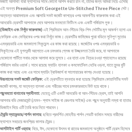
মজাই আলাদা! যারা ফ্যাশনের সাথে কোনো আপস করতে চান না, তাদের জন্য আমরা নিয়ে এসেছি
এই অনন্য
Premium Soft Georgette Un-Stitched Three Piece
সেট।
অত্যন্ত আরামদায়ক এবং লাক্সারি সফট জর্জেট কাপড়ের ওপর আকর্ষণীয় কারুকাজ করা এই
আনরেডি ড্রেসটি আপনাকে দেবে আপনার মনমতো ফিটিংস এবং একটি গর্জিয়াস লুক।
(ডিজাইন এবং নিখুঁত কারুকাজ)
এই প্রিমিয়াম আন-স্টিচড থ্রি-পিস সেটটির মূল আকর্ষণ হলো এর
ফেব্রিক এবং ফেব্রিকের ওপর করা নিখুঁত কাজ। ড্রেসটির কামিজের পুরো বডিতে সুনিপুণ সুতোর
এমব্রয়ডারি এবং জমকালো সিকুয়েন্স এর কাজ করা রয়েছে। জর্জেটের ওপর এমব্রয়ডারি ও
সিকুইনের এই যুগলবন্দী আলোতে এক চমৎকার গ্লেজ বা উজ্জ্বলতা তৈরি করে, যা আপনাকে
যেকোনো পার্টিতে সবার থেকে আলাদা করে তুলবে। এর হাতা এবং নিচের চওড়া প্যানেলেও রয়েছে
গর্জিয়াস বর্ডার ওয়ার্ক। সাথে রয়েছে ম্যাচিং হালকা ও কমফোর্টেবল নেটের ওড়না, যাতে সুন্দর বুটি
কাজ করা আছে এবং এর সাথে ম্যাচিং ট্রাউজার্স বা সালোয়ারের কাপড় দেওয়া হয়েছে।
উচ্চমানের সফট জর্জেট ফেব্রিক:
এই ড্রেসটিতে ব্যবহার করা হয়েছে প্রিমিয়াম কোয়ালিটির সফট
জর্জেট কাপড়, যা অত্যন্ত হালকা এবং শরীরের সাথে চমৎকারভাবে ফিট হয়ে থাকে।
পছন্দমতো বানানোর স্বাধীনতা:
যেহেতু এটি একটি আনরেডি বা আন-স্টিচড ড্রেস, তাই আপনি
আপনার বডি মেজারমেন্ট (যেমন- প্লাস সাইজ বা রেগুলার সাইজ) এবং পছন্দ অনুযায়ী লম্বা বা হাতার
ডিজাইন দিয়ে এটি তৈরি করে নিতে পারবেন।
ট্রেন্ডি ল্যাভেন্ডার/পার্পল কালার:
ছবিতে প্রদর্শিত মোহনীয় পার্পল শেডটি বর্তমান সময়ে নারীদের
ফ্যাশনে সবচেয়ে জনপ্রিয় কালার ট্রেন্ড।
ভার্সাটাইল পার্টি ওয়্যার:
বিয়ে, ঈদ, যেকোনো উৎসব বা রাতের জমকালো অনুষ্ঠানে পার্টি ড্রেস হিসেবে