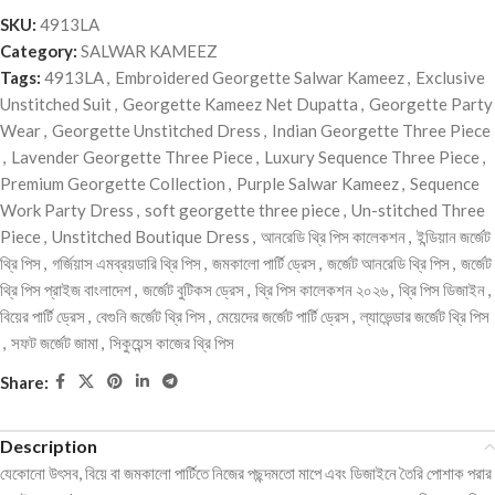
SKU:
4913LA
Category:
SALWAR KAMEEZ
Tags:
4913LA
,
Embroidered Georgette Salwar Kameez
,
Exclusive
Unstitched Suit
,
Georgette Kameez Net Dupatta
,
Georgette Party
Wear
,
Georgette Unstitched Dress
,
Indian Georgette Three Piece
,
Lavender Georgette Three Piece
,
Luxury Sequence Three Piece
,
Premium Georgette Collection
,
Purple Salwar Kameez
,
Sequence
Work Party Dress
,
soft georgette three piece
,
Un-stitched Three
Piece
,
Unstitched Boutique Dress
,
আনরেডি থ্রি পিস কালেকশন
,
ইন্ডিয়ান জর্জেট
থ্রি পিস
,
গর্জিয়াস এমব্রয়ডারি থ্রি পিস
,
জমকালো পার্টি ড্রেস
,
জর্জেট আনরেডি থ্রি পিস
,
জর্জেট
থ্রি পিস প্রাইজ বাংলাদেশ
,
জর্জেট বুটিকস ড্রেস
,
থ্রি পিস কালেকশন ২০২৬
,
থ্রি পিস ডিজাইন
,
বিয়ের পার্টি ড্রেস
,
বেগুনি জর্জেট থ্রি পিস
,
মেয়েদের জর্জেট পার্টি ড্রেস
,
ল্যাভেন্ডার জর্জেট থ্রি পিস
,
সফট জর্জেট জামা
,
সিকুয়েন্স কাজের থ্রি পিস
Share:
Description
যেকোনো উৎসব, বিয়ে বা জমকালো পার্টিতে নিজের পছন্দমতো মাপে এবং ডিজাইনে তৈরি পোশাক পরার