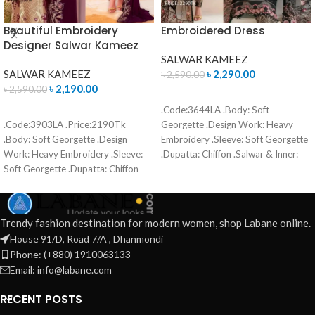
Beautiful Embroidery
Embroidered Dress
Designer Salwar Kameez
SALWAR KAMEEZ
SALWAR KAMEEZ
৳
2,290.00
৳
2,590.00
৳
2,190.00
৳
2,590.00
ADD TO CART
.Code:3644LA .Body: Soft
READ MORE
.Code:3903LA .Price:2190Tk
Georgette .Design Work: Heavy
.Body: Soft Georgette .Design
Embroidery .Sleeve: Soft Georgette
Work: Heavy Embroidery .Sleeve:
.Dupatta: Chiffon .Salwar & Inner:
Soft Georgette .Dupatta: Chiffon
Santoon .Semi –Stitched .Type:
.Salwar & Inner: Santoon .Semi –
Made in Bangladesh Call for order :
Stitched .Type: Made in Bangladesh
01771006910 01631493054
Call for order : 01771006910
Trendy fashion destination for modern women, shop Labane online.
01631493054
House 91/D, Road 7/A , Dhanmondi
Phone: (+880) 1910063133
Email: info@labane.com
RECENT POSTS