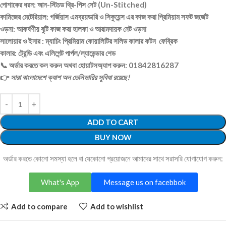
পোশাকের ধরন: আন-স্টিচড থ্রি-পিস সেট (Un-Stitched)
কামিজের মেটেরিয়াল: গর্জিয়াস এমব্রয়ডারি ও সিকুয়েন্স এর কাজ করা প্রিমিয়াম সফট জর্জেট
ওড়না: আকর্ষণীয় বুটি কাজ করা হালকা ও আরামদায়ক নেট ওড়না
সালোয়ার ও ইনার : ম্যাচিং প্রিমিয়াম কোয়ালিটির সলিড কালার কটন ফেব্রিক
কালার: ট্রেন্ডি এবং এলিগেন্ট পার্পল/ল্যাভেন্ডার শেড
📞 অর্ডার করতে কল করুন অথবা হোয়াটসঅ্যাপ করুন: 01842816287
👉
সারা বাংলাদেশে ক্যাশ অন ডেলিভারির সুবিধা রয়েছে!
ADD TO CART
BUY NOW
অর্ডার করতে কোনো সমস্যা হলে বা যেকোনো প্রয়োজনে আমাদের সাথে সরাসরি যোগাযোগ করুন:
What's App
Message us on facebbok
Add to compare
Add to wishlist