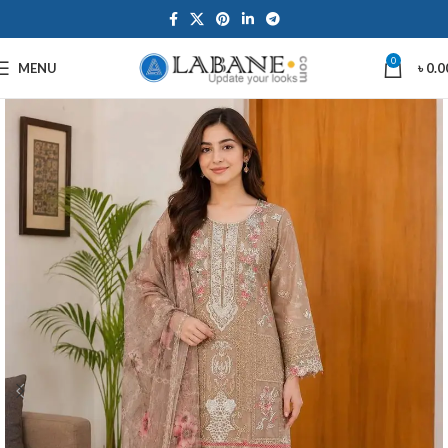
0
MENU
৳
0.0