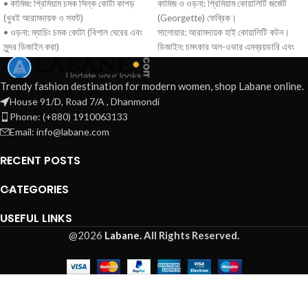
• কামিজ: প্রিমিয়াম চমক সিল্ক কোটা কাপড়
কামিজ ও ওড়না: প্রিমিয়াম কোয়ালিটি জর্জেট
(খুবই আরামদায়ক ও সফট)
(Georgette) ফেব্রিক।
• ওড়না: ম্যাচিং চমক কোটা (বিশাল ঘেরের এবং
সালোয়ার: আরামদায়ক হাই কোয়ালিটি কটন।
সুন্দর ডিজাইন করা)
ডিজাইন: চমৎকার অল-ওভার এমব্রয়ডারি এবং
• সালোয়ার: সফট সিল্ক কাপড়
নিখুঁত কাট-ওয়ার্ক ফিনিশিং।
কেন আমাদের থেকে কিনবেন?
Trendy fashion destination for modern women, shop Labane online.
উন্নত মানের জর্জেট কাপড় যা উৎসবের
House 91/D, Road 7/A , Dhanmondi
জন্য পারফেক্ট।
Phone: (+880) 1910063133
রেডি-মেড ফিনিশিং, হাতে পেয়েই পরার
Email: info@labane.com
উপযোগী।
সারা বাংলাদেশে দ্রুত ক্যাশ অন ডেলিভারি
RECENT POSTS
সুবিধা।
CATEGORIES
USEFUL LINKS
@2026
Labane.
All Rights Reserved.