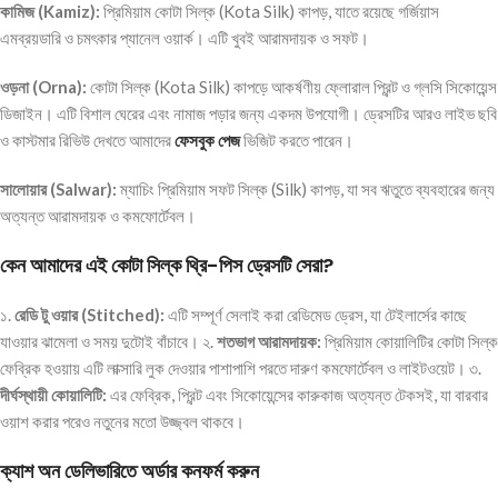
কামিজ (Kamiz):
প্রিমিয়াম কোটা সিল্ক (Kota Silk) কাপড়, যাতে রয়েছে গর্জিয়াস
এমব্রয়ডারি ও চমৎকার প্যানেল ওয়ার্ক। এটি খুবই আরামদায়ক ও সফট।
ওড়না (Orna):
কোটা সিল্ক (Kota Silk) কাপড়ে আকর্ষণীয় ফ্লোরাল প্রিন্ট ও গ্লসি সিকোয়েন্স
ডিজাইন। এটি বিশাল ঘেরের এবং নামাজ পড়ার জন্য একদম উপযোগী। ড্রেসটির আরও লাইভ ছবি
ও কাস্টমার রিভিউ দেখতে আমাদের
ফেসবুক পেজ
ভিজিট করতে পারেন।
সালোয়ার (Salwar):
ম্যাচিং প্রিমিয়াম সফট সিল্ক (Silk) কাপড়, যা সব ঋতুতে ব্যবহারের জন্য
অত্যন্ত আরামদায়ক ও কমফোর্টেবল।
কেন আমাদের এই কোটা সিল্ক থ্রি-পিস ড্রেসটি সেরা?
১.
রেডি টু ওয়ার (Stitched):
এটি সম্পূর্ণ সেলাই করা রেডিমেড ড্রেস, যা টেইলার্সের কাছে
যাওয়ার ঝামেলা ও সময় দুটোই বাঁচাবে। ২.
শতভাগ আরামদায়ক:
প্রিমিয়াম কোয়ালিটির কোটা সিল্ক
ফেব্রিক হওয়ায় এটি লাক্সারি লুক দেওয়ার পাশাপাশি পরতে দারুণ কমফোর্টেবল ও লাইটওয়েট। ৩.
দীর্ঘস্থায়ী কোয়ালিটি:
এর ফেব্রিক, প্রিন্ট এবং সিকোয়েন্সের কারুকাজ অত্যন্ত টেকসই, যা বারবার
ওয়াশ করার পরেও নতুনের মতো উজ্জ্বল থাকবে।
ক্যাশ অন ডেলিভারিতে অর্ডার কনফর্ম করুন