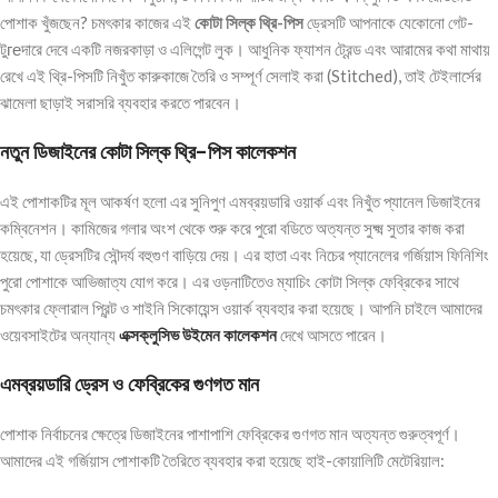
পোশাক খুঁজছেন? চমৎকার কাজের এই
কোটা সিল্ক থ্রি-পিস
ড্রেসটি আপনাকে যেকোনো গেট-
টুгеদারে দেবে একটি নজরকাড়া ও এলিগেন্ট লুক। আধুনিক ফ্যাশন ট্রেন্ড এবং আরামের কথা মাথায়
রেখে এই থ্রি-পিসটি নিখুঁত কারুকাজে তৈরি ও সম্পূর্ণ সেলাই করা (Stitched), তাই টেইলার্সের
ঝামেলা ছাড়াই সরাসরি ব্যবহার করতে পারবেন।
নতুন ডিজাইনের কোটা সিল্ক থ্রি-পিস কালেকশন
এই পোশাকটির মূল আকর্ষণ হলো এর সুনিপুণ এমব্রয়ডারি ওয়ার্ক এবং নিখুঁত প্যানেল ডিজাইনের
কম্বিনেশন। কামিজের গলার অংশ থেকে শুরু করে পুরো বডিতে অত্যন্ত সুক্ষ্ম সুতার কাজ করা
হয়েছে, যা ড্রেসটির সৌন্দর্য বহুগুণ বাড়িয়ে দেয়। এর হাতা এবং নিচের প্যানেলের গর্জিয়াস ফিনিশিং
পুরো পোশাকে আভিজাত্য যোগ করে। এর ওড়নাটিতেও ম্যাচিং কোটা সিল্ক ফেব্রিকের সাথে
চমৎকার ফ্লোরাল প্রিন্ট ও শাইনি সিকোয়েন্স ওয়ার্ক ব্যবহার করা হয়েছে। আপনি চাইলে আমাদের
ওয়েবসাইটের অন্যান্য
এক্সক্লুসিভ উইমেন কালেকশন
দেখে আসতে পারেন।
এমব্রয়ডারি ড্রেস ও ফেব্রিকের গুণগত মান
পোশাক নির্বাচনের ক্ষেত্রে ডিজাইনের পাশাপাশি ফেব্রিকের গুণগত মান অত্যন্ত গুরুত্বপূর্ণ।
আমাদের এই গর্জিয়াস পোশাকটি তৈরিতে ব্যবহার করা হয়েছে হাই-কোয়ালিটি মেটেরিয়াল: