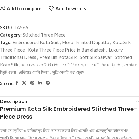
Add to compare
Add to wishlist
SKU:
CLA566
Category:
Stitched Three Piece
Tags:
Embroidered Kota Suit
,
Floral Printed Dupatta
,
Kota Silk
Three Piece
,
Kota Three Piece Price in Bangladesh
,
Luxury
Traditional Dress
,
Premium Kota Silk
,
Soft Silk Salwar
,
Stitched
Kota Silk
,
এমব্রয়ডারি কোটা থ্রি পিস
,
কোটা সিল্ক ড্রেস
,
কোটা সিল্ক থ্রি পিস
,
ফ্লোরাল
প্রিন্ট ওড়না
,
রেডিমেড কোটা সিল্ক
,
সুতি সেলাই করা ড্রেস
Share:
Description
Premium Kota Silk Embroidered Stitched Three-
Piece Dress
ফ্যাশনে স্বস্তি ও আভিজাত্য নিয়ে আসতে আমরা নিয়ে এসেছি এই এক্সক্লুসিভ কালেকশন।
আপনি কি যেকোনো বিশেষ অনুষ্ঠান, উৎসব কিংবা পার্টির জন্য একটি এক্সক্লুসিভ এবং রেডিমেড