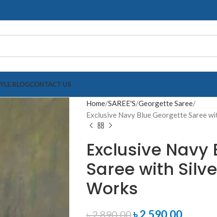
TYLE BLOG
CONTACT US
Home
SAREE'S
Georgette Saree
Exclusive Navy Blue Georgette Saree wi
Exclusive Navy 
Saree with Silv
Works
৳
2,590.00
৳
2,890.00