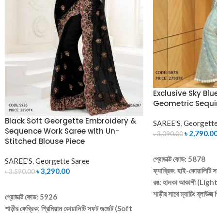
Exclusive Sky Blu
Geometric Sequi
Black Soft Georgette Embroidery &
SAREE'S
,
Georgette
Sequence Work Saree with Un-
৳
2,790.0
৳
3,090.00
Stitched Blouse Piece
ADD TO CART
প্রোডাক্ট কোড: 5878
SAREE'S
,
Georgette Saree
ফ্যাব্রিক: হাই-কোয়ালিটি সফ
৳
3,290.00
৳
3,590.00
রঙ: হালকা আকাশী (Ligh
ADD TO CART
শাড়ীর সাথে ম্যাচিং ব্লাউজ
প্রোডাক্ট কোড: 5926
ডিজাইন: সম্পূর্ণ শাড়ীতে আকর
শাড়ীর ফেব্রিক: প্রিমিয়াম কোয়ালিটি সফট জর্জেট (Soft
সিকুইন ও সুতোর কাজ