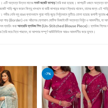
িক। এটি অত্যন্ত উন্নত মানের
সফট জর্জেট কাপড়ে
তৈরি করা হয়েছে। কাপড়টি ওজনে অত্যন্ত হাল
্জেট শাড়ি পছন্দ করেন কিন্তু খসখসে বা ভারী কাপড়ের কারণে দ্বিধায় থাকেন, তাদের জন্য এই শা
ীর নেভি ব্লু রঙের ক্যানভাসে পুরো শাড়ি জুড়ে নিখুঁতভাবে ফুটিয়ে তোলা হয়েছে রূপালী সুতোর
এ
র চওড়া পাড় (Border) এবং আঁচলের ফ্লোরাল মোটিফ ডিজাইনটি অত্যন্ত নিখুঁত ও আকর্ষণীয়, যা 
দম ম্যাচিং করা
আনরেডি ব্লাউজ পিস (Un-Stitched Blouse Piece)
। ব্লাউজ পিসের ক
ে তৈরি করে নিতে পারবেন, যা আপনার সম্পূর্ণ আউটফিটকে আরও আকর্ষণীয় করে তুলবে।
-7%