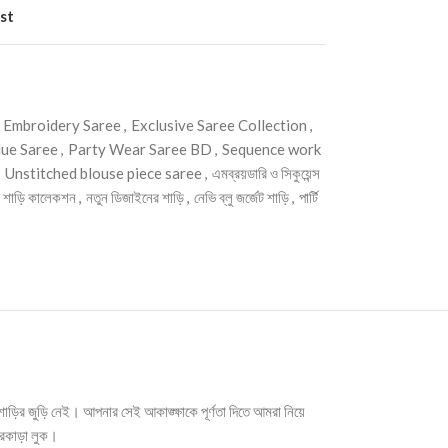
st
Embroidery Saree
,
Exclusive Saree Collection
,
ue Saree
,
Party Wear Saree BD
,
Sequence work
Unstitched blouse piece saree
,
এমব্রয়ডারি ও সিকুয়েন্স
ট শাড়ি কালেকশন
,
নতুন ডিজাইনের শাড়ি
,
নেভি ব্লু জর্জেট শাড়ি
,
পার্টি
াড়ির জুড়ি নেই। আপনার সেই আকাঙ্ক্ষাকে পূর্ণতা দিতে আমরা নিয়ে
জরকাড়া লুক।