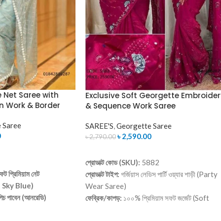
e Net Saree with
Exclusive Soft Georgette Embroider
n Work & Border
& Sequence Work Saree
 Saree
SAREE'S
,
Georgette Saree
0
৳
2,590.00
৳
2,790.00
ADD TO CART
প্রোডাক্ট কোড (SKU):
5882
ট প্রিমিয়াম নেট
প্রোডাক্ট টাইপ:
গর্জিয়াস লেডিস পার্টি ওয়্যার শাড়ী (Party
t Sky Blue)
Wear Saree)
 পিচ পাবেন (আনরেডি)
ফেব্রিক/কাপড়:
১০০% প্রিমিয়াম সফট জর্জেট (Soft
্ষণীয় জ্যামিতিক প্যাটার্নের
Georgette Fabric)