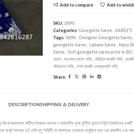
Add to compare
Add to wishli
SKU:
5890
Categories:
Georgette Saree
,
SAREE'S
Tags:
5890
,
Designer Georgette Saree
,
georgette Saree
,
Labane Saree
,
Navy Bl
Saree
,
Soft georgette saree price in BD
,
ড্রেস
,
কম দামে ভালো শাড়ি
,
গর্জিয়াস জর্জেট শাড়ি
,
জর্জে
পরিধানের শাড়ি
,
সফট জর্জেট এমব্রয়ডারি শাড়ি
Share:
DESCRIPTION
SHIPPING & DELIVERY
িংবা জমকালো পার্টিতে নিজেকে অনন্য ও আকর্ষণীয় লুকে ফুটিয়ে তুলতে নিখুঁত ডিজাইনের একটি শ
এক অপূর্ব সমন্বয় এই নেভি ব্লু শাড়িটি, যা আপনাকে যেকোনো অনুষ্ঠানে দেবে এক রাজকীয় এবং ন