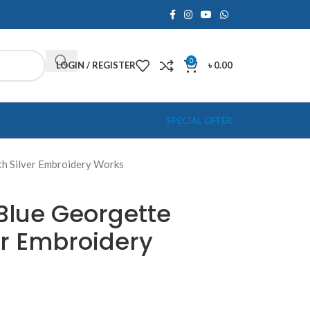
0
LOGIN / REGISTER
৳
0.00
SPECIAL OFFER
th Silver Embroidery Works
Blue Georgette
er Embroidery