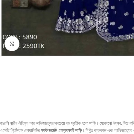
Click to enlarge
বাঙালি নারীর ঐতিহ্য আর আভিজাত্যের সবচেয়ে বড় প্রতীক হলো শাড়ি। যেকোনো উৎসব, বিয়ে বাড়ি ক
এসেছি প্রিমিয়াম কোয়ালিটির
সফট জর্জেট এমব্রয়ডারি শাড়ি
। নিখুঁত কারুকাজ এবং আভিজাত্যের 