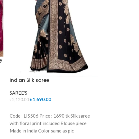
y
Indian Silk saree
Latest Design
SAREE'S
SAREE'S
,
George
৳
1,690.00
৳
2,120.00
৳
2,590
৳
2,890.00
READ MORE
ADD TO CART
Code : LIS506 Price : 1690 tk Silk saree
Code:5761 Body:
with floral print included Blouse piece
Georgette Saree
Made in India Color same as pic
included(unstitc