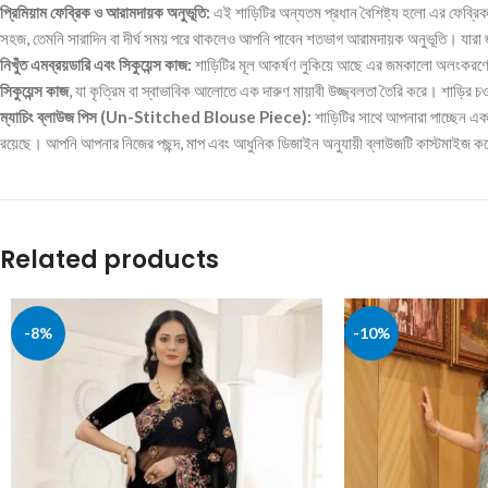
প্রিমিয়াম ফেব্রিক ও আরামদায়ক অনুভূতি:
এই শাড়িটির অন্যতম প্রধান বৈশিষ্ট্য হলো এর ফেব্র
সহজ, তেমনি সারাদিন বা দীর্ঘ সময় পরে থাকলেও আপনি পাবেন শতভাগ আরামদায়ক অনুভূতি। যারা জর
নিখুঁত এমব্রয়ডারি এবং সিকুয়েন্স কাজ:
শাড়িটির মূল আকর্ষণ লুকিয়ে আছে এর জমকালো অলংকরণে। গভ
সিকুয়েন্স কাজ
, যা কৃত্রিম বা স্বাভাবিক আলোতে এক দারুণ মায়াবী উজ্জ্বলতা তৈরি করে। শাড়ি
ম্যাচিং ব্লাউজ পিস (Un-Stitched Blouse Piece):
শাড়িটির সাথে আপনারা পাচ্ছেন এক
রয়েছে। আপনি আপনার নিজের পছন্দ, মাপ এবং আধুনিক ডিজাইন অনুযায়ী ব্লাউজটি কাস্টমাইজ কর
Related products
-8%
-10%