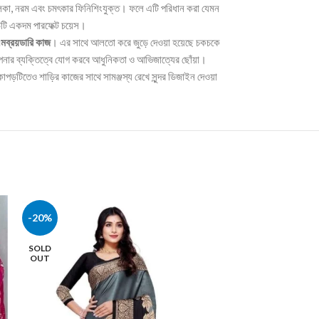
কা, নরম এবং চমৎকার ফিনিশিংযুক্ত। ফলে এটি পরিধান করা যেমন
ড়িটি একদম পারফেক্ট চয়েস।
মব্রয়ডারি কাজ
। এর সাথে আলতো করে জুড়ে দেওয়া হয়েছে চকচকে
আপনার ব্যক্তিত্বে যোগ করবে আধুনিকতা ও আভিজাত্যের ছোঁয়া।
াপড়টিতেও শাড়ির কাজের সাথে সামঞ্জস্য রেখে সুন্দর ডিজাইন দেওয়া
-20%
-10%
SOLD
OUT