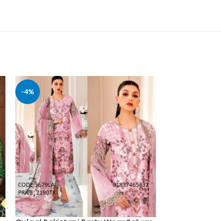
-4%
-14%
SOLD
OUT