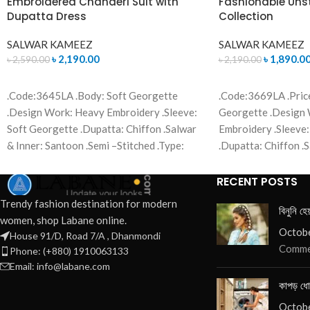
Embroidered Chanderi Suit with
Fashionable Unst
Dupatta Dress
Collection
SALWAR KAMEEZ
SALWAR KAMEEZ
৳
2,190.00
৳
1,890.0
৳
2,590.00
৳
2,190.00
ADD TO CART
READ MORE
.Code:3645LA .Body: Soft Georgette
.Code:3669LA .Pric
.Design Work: Heavy Embroidery .Sleeve:
Georgette .Design
Soft Georgette .Dupatta: Chiffon .Salwar
Embroidery .Sleeve:
& Inner: Santoon .Semi –Stitched .Type:
.Dupatta: Chiffon .
Made in Bangladesh Call for order :
.Semi –Stitched .Ty
01771006910 01631493054
Call for order : 0
RECENT POSTS
01631493054
Trendy fashion destination for modern
বিনুনি হে
women, shop Labane online.
Octobe
House 91/D, Road 7/A , Dhanmondi
Comme
Phone: (+880) 1910063133
Email: info@labane.com
কাপড় ধো
Octobe