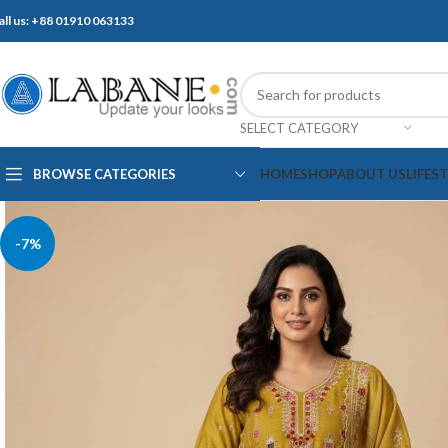
all us: +88 01910 063133
SELECT CATEGORY
BROWSE CATEGORIES
HOME
SHOP
ABOUT US
LIFES
-7%