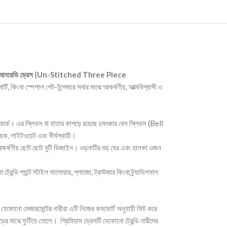
আনরেডি ড্রেস (Un-Stitched Three Piece
র্টি, কিংবা স্পেশাল গেট-টুগেদারে সবার মাঝে আকর্ষণীয়, আত্মবিশ্বাসী ও
য়ার্ক। এর স্লিভস বা হাতার কাপড়ে রয়েছে চমৎকার বেল স্লিভস (Bell
ক, লাইটওয়েট এবং দীর্ঘস্থায়ী।
ছে আকর্ষণীয় ছোট ছোট বুটি ডিজাইন। ওড়নাটির বড় ঘের এবং হালকা ওজন
ি প্যান্ট স্টাইল সালোয়ার, প্লাজো, ট্রাউজার কিংবা ট্র্যাডিশনাল
যেকোনো মেজারমেন্টের নারীরা এটি নিজের কমফোর্ট অনুযায়ী ফিট করে
ের মাঝে ফুটিয়ে তোলে। প্রিমিয়াম ড্রেসটি যেকোনো ট্রেন্ডি নারীদের