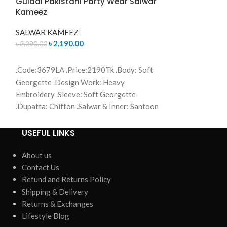
Gulaal Pakistani Party Wear Salwar
Pakistani Geo
Kameez
Salwar Kamee
SALWAR KAMEEZ
SALWAR KAME
৳
2,190.00
৳
1,890
৳
2,290.00
৳
2,190.00
ADD TO CART
READ MORE
.Code:3679LA .Price:2190Tk .Body: Soft
.Code:1470LA .B
Georgette .Design Work: Heavy
.Design Work: H
Embroidery .Sleeve: Soft Georgette
Soft Georgette .
.Dupatta: Chiffon .Salwar & Inner: Santoon
& Inner: Santoon 
.Semi –Stitched .Type: Made in Bangladesh
Made in Banglade
Call for order : 01771006910
01771006910 
USEFUL LINKS
01631493054
About us
Contact Us
Refund and Returns Policy
Shipping & Delivery
Returns & Exchanges
Lifestyle Blog