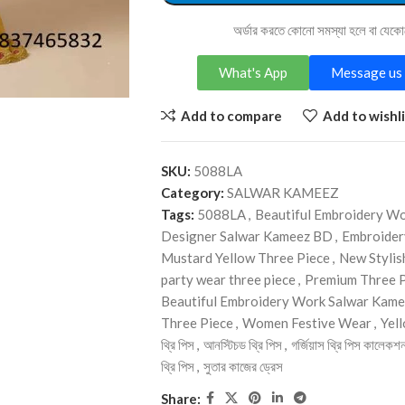
অর্ডার করতে কোনো সমস্যা হলে বা যেক
What's App
Message us 
Add to compare
Add to wishli
SKU:
5088LA
Category:
SALWAR KAMEEZ
Tags:
5088LA
,
Beautiful Embroidery W
Designer Salwar Kameez BD
,
Embroider
Mustard Yellow Three Piece
,
New Stylis
party wear three piece
,
Premium Three 
Beautiful Embroidery Work Salwar Kam
Three Piece
,
Women Festive Wear
,
Yel
থ্রি পিস
,
আনস্টিচড থ্রি পিস
,
গর্জিয়াস থ্রি পিস কালেকশ
থ্রি পিস
,
সুতার কাজের ড্রেস
Share: