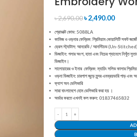
Embroidery Wo
৳
2,490.00
৳
2,690.00
প্রোডাক্ট কোড: 5088LA
কামিজ ও ওড়নার ফেব্রিক: প্রিমিয়াম কোয়ালিটি সফট জ
ড্রেস স্ট্যাটাস: আনরেডি / আনস্টিচড (Un-Stitched
ডিজাইন: গলার অংশ, হাতা এবং নিচের প্যানেলে নিখুঁত সুত
ডিজাইন।
সালোয়ারের ও ইনার ফেব্রিক: ম্যাচিং সলিড কালার প্রিম
ওড়না ডিজাইন: চারপাশ জুড়ে সুন্দর এমব্রয়ডারি পাড় এবং
ক্যাশ অন ডেলিভারি
সারা বাংলাদেশে হোম ডেলিভারি করা হয় ।
অর্ডার করতে এখনই কল করুন: 01837465832
AD