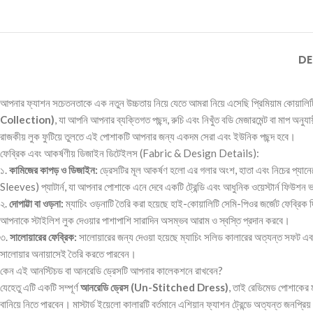
DE
আপনার ফ্যাশন সচেতনতাকে এক নতুন উচ্চতায় নিয়ে যেতে আমরা নিয়ে এসেছি প্রিমিয়াম কোয়ালিটির ম
Collection)
, যা আপনি আপনার ব্যক্তিগত পছন্দ, রুচি এবং নিখুঁত বডি মেজারমেন্ট বা মাপ অনুযায়
রাজকীয় লুক ফুটিয়ে তুলতে এই পোশাকটি আপনার জন্য একদম সেরা এবং ইউনিক পছন্দ হবে।
ফেব্রিক এবং আকর্ষণীয় ডিজাইন ডিটেইলস (Fabric & Design Details):
১.
কামিজের কাপড় ও ডিজাইন:
ড্রেসটির মূল আকর্ষণ হলো এর গলার অংশ, হাতা এবং নিচের প্যান
Sleeves) প্যাটার্ন, যা আপনার পোশাকে এনে দেবে একটি ট্রেন্ডি এবং আধুনিক ওয়েস্টার্ন ফিউশ
২.
দোপাট্টা বা ওড়না:
ম্যাচিং ওড়নাটি তৈরি করা হয়েছে হাই-কোয়ালিটি সেমি-পিওর জর্জেট ফেব্রিক 
আপনাকে স্টাইলিশ লুক দেওয়ার পাশাপাশি সারাদিন অসম্ভব আরাম ও স্বস্তি প্রদান করবে।
৩.
সালোয়ারের ফেব্রিক:
সালোয়ারের জন্য দেওয়া হয়েছে ম্যাচিং সলিড কালারের অত্যন্ত সফট এবং প
সালোয়ার অনায়াসেই তৈরি করতে পারবেন।
কেন এই আনস্টিচড বা আনরেডি ড্রেসটি আপনার কালেকশনে রাখবেন?
যেহেতু এটি একটি সম্পূর্ণ
আনরেডি ড্রেস (Un-Stitched Dress)
, তাই রেডিমেড পোশাকের ম
বানিয়ে নিতে পারবেন। মাস্টার্ড ইয়েলো কালারটি বর্তমানে এশিয়ান ফ্যাশন ট্রেন্ডে অত্যন্ত জনপ্