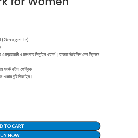
rk for Women
র্জেট (Georgette)
)
ার এমব্রয়ডারি ও চমৎকার সিকুইন ওয়ার্ক। হাতায় স্টাইলিশ বেল স্লিভস
িয়াম সফট কটন ফেব্রিক
 অল-ওভার বুটি ডিজাইন।
D TO CART
BUY NOW