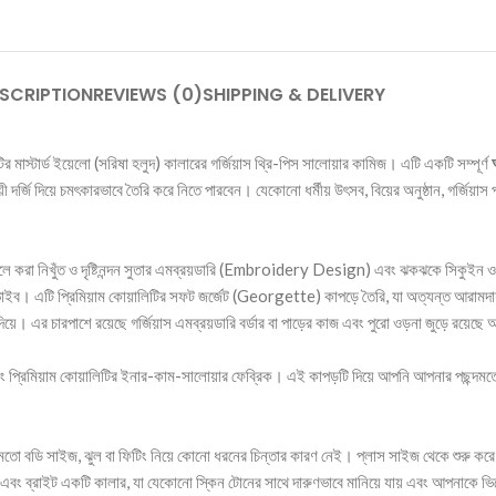
SCRIPTION
REVIEWS (0)
SHIPPING & DELIVERY
াস্টার্ড ইয়েলো (সরিষা হলুদ) কালারের গর্জিয়াস থ্রি-পিস সালোয়ার কামিজ। এটি একটি সম্পূর্ণ
ী দর্জি দিয়ে চমৎকারভাবে তৈরি করে নিতে পারবেন। যেকোনো ধর্মীয় উৎসব, বিয়ের অনুষ্ঠান, গর্জিয়াস পা
েলে করা নিখুঁত ও দৃষ্টিনন্দন সুতার এমব্রয়ডারি (Embroidery Design) এবং ঝকঝকে সিকুইন ও
ন ভাইব। এটি প্রিমিয়াম কোয়ালিটির সফট জর্জেট (Georgette) কাপড়ে তৈরি, যা অত্যন্ত আরামদায়
দিয়ে। এর চারপাশে রয়েছে গর্জিয়াস এমব্রয়ডারি বর্ডার বা পাড়ের কাজ এবং পুরো ওড়না জুড়ে রয়ে
্রিমিয়াম কোয়ালিটির ইনার-কাম-সালোয়ার ফেব্রিক। এই কাপড়টি দিয়ে আপনি আপনার পছন্দমতো ট্রেন্ড
তো বডি সাইজ, ঝুল বা ফিটিং নিয়ে কোনো ধরনের চিন্তার কারণ নেই। প্লাস সাইজ থেকে শুরু করে 
রিয় এবং ব্রাইট একটি কালার, যা যেকোনো স্কিন টোনের সাথে দারুণভাবে মানিয়ে যায় এবং আপনাকে ভিড়