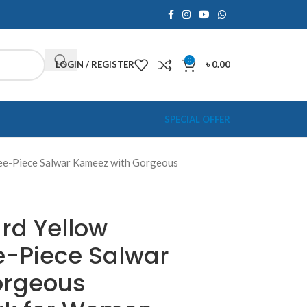
0
LOGIN / REGISTER
৳
0.00
SPECIAL OFFER
ee-Piece Salwar Kameez with Gorgeous
rd Yellow
e-Piece Salwar
orgeous