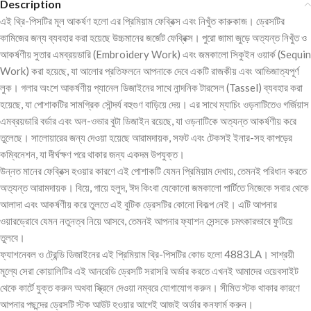
Description
এই থ্রি-পিসটির মূল আকর্ষণ হলো এর প্রিমিয়াম ফেব্রিক্স এবং নিখুঁত কারুকাজ। ড্রেসটির
কামিজের জন্য ব্যবহার করা হয়েছে উচ্চমানের জর্জেট ফেব্রিক্স। পুরো জামা জুড়ে অত্যন্ত নিখুঁত ও
আকর্ষণীয় সুতার এমব্রয়ডারি (Embroidery Work) এবং জমকালো সিকুইন ওয়ার্ক (Sequin
Work) করা হয়েছে, যা আলোর প্রতিফলনে আপনাকে দেবে একটি রাজকীয় এবং আভিজাত্যপূর্ণ
লুক। গলার অংশে আকর্ষণীয় প্যানেল ডিজাইনের সাথে নান্দনিক টারসেল (Tassel) ব্যবহার করা
হয়েছে, যা পোশাকটির সামগ্রিক সৌন্দর্য বহুগুণ বাড়িয়ে দেয়। এর সাথে ম্যাচিং ওড়নাটিতেও গর্জিয়াস
এমব্রয়ডারি বর্ডার এবং অল-ওভার বুটা ডিজাইন রয়েছে, যা ওড়নাটিকে অত্যন্ত আকর্ষণীয় করে
তুলেছে। সালোয়ারের জন্য দেওয়া হয়েছে আরামদায়ক, সফট এবং টেকসই ইনার-সহ কাপড়ের
কম্বিনেশন, যা দীর্ঘক্ষণ পরে থাকার জন্য একদম উপযুক্ত।
উন্নত মানের ফেব্রিক্স হওয়ার কারণে এই পোশাকটি যেমন প্রিমিয়াম দেখায়, তেমনই পরিধান করতে
অত্যন্ত আরামদায়ক। বিয়ে, গায়ে হলুদ, ঈদ কিংবা যেকোনো জমকালো পার্টিতে নিজেকে সবার থেকে
আলাদা এবং আকর্ষণীয় করে তুলতে এই বুটিক ড্রেসটির কোনো বিকল্প নেই। এটি আপনার
ওয়ারড্রোবে যেমন নতুনত্ব নিয়ে আসবে, তেমনই আপনার ফ্যাশন সেন্সকে চমৎকারভাবে ফুটিয়ে
তুলবে।
ফ্যাশনেবল ও ট্রেন্ডি ডিজাইনের এই প্রিমিয়াম থ্রি-পিসটির কোড হলো 4883LA। সাশ্রয়ী
মূল্যে সেরা কোয়ালিটির এই আনরেডি ড্রেসটি সরাসরি অর্ডার করতে এখনই আমাদের ওয়েবসাইট
থেকে কার্টে যুক্ত করুন অথবা স্ক্রিনে দেওয়া নম্বরে যোগাযোগ করুন। সীমিত স্টক থাকার কারণে
আপনার পছন্দের ড্রেসটি স্টক আউট হওয়ার আগেই আজই অর্ডার কনফার্ম করুন।