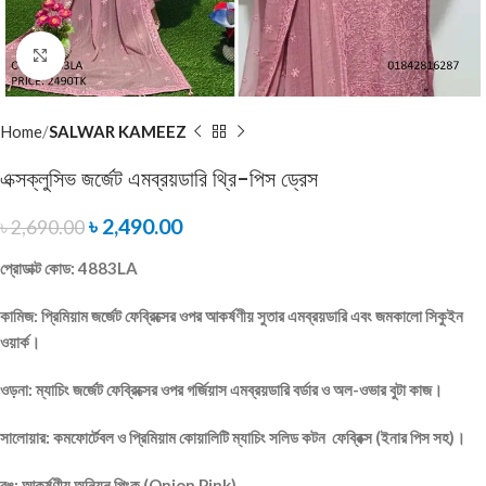
Click to enlarge
Home
SALWAR KAMEEZ
এক্সক্লুসিভ জর্জেট এমব্রয়ডারি থ্রি-পিস ড্রেস
৳
2,490.00
৳
2,690.00
প্রোডাক্ট কোড: 4883LA
কামিজ: প্রিমিয়াম জর্জেট ফেব্রিক্সের ওপর আকর্ষণীয় সুতার এমব্রয়ডারি এবং জমকালো সিকুইন
ওয়ার্ক।
ওড়না: ম্যাচিং জর্জেট ফেব্রিক্সের ওপর গর্জিয়াস এমব্রয়ডারি বর্ডার ও অল-ওভার বুটা কাজ।
সালোয়ার: কমফোর্টেবল ও প্রিমিয়াম কোয়ালিটি ম্যাচিং সলিড কটন ফেব্রিক্স (ইনার পিস সহ)।
রঙ: আকর্ষণীয় অনিয়ন পিংক (Onion Pink)