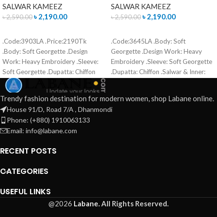
SALWAR KAMEEZ
SALWAR KAMEEZ
৳
2,190.00
৳
2,190.00
৳
2,590.00
৳
2,590.00
READ MORE
ADD TO CART
.Code:3903LA .Price:2190Tk
.Code:3645LA .Body: Soft
.Body: Soft Georgette .Design
Georgette .Design Work: Heavy
Work: Heavy Embroidery .Sleeve:
Embroidery .Sleeve: Soft Georgette
Soft Georgette .Dupatta: Chiffon
.Dupatta: Chiffon .Salwar & Inner:
.Salwar & Inner: Santoon .Semi –
Santoon .Semi –Stitched .Type:
Stitched .Type: Made in Bangladesh
Made in Bangladesh Call for order :
Trendy fashion destination for modern women, shop Labane online.
Call for order : 01771006910
01771006910 01631493054
House 91/D, Road 7/A , Dhanmondi
01631493054
Phone: (+880) 1910063133
Email: info@labane.com
RECENT POSTS
CATEGORIES
USEFUL LINKS
@2026
Labane.
All Rights Reserved.