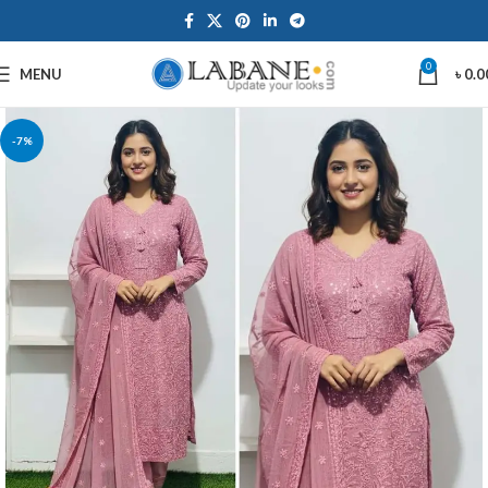
0
MENU
৳
0.0
-7%