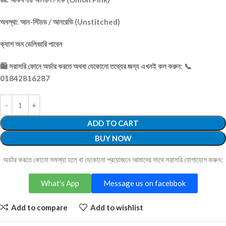
অবস্থা: আন-স্টিচড / আনরেডি (Unstitched)
ক্যাশ অন ডেলিভারি পাবেন
🛍️ সরাসরি ফোনে অর্ডার করতে অথবা যেকোনো তথ্যের জন্য এখনই কল করুন: 📞
01842816287
ADD TO CART
BUY NOW
অর্ডার করতে কোনো সমস্যা হলে বা যেকোনো প্রয়োজনে আমাদের সাথে সরাসরি যোগাযোগ করুন:
What's App
Message us on facebbok
Add to compare
Add to wishlist