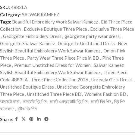
SKU:
4883LA
Category:
SALWAR KAMEEZ
Tags:
Beautiful Embroidery Work Salwar Kameez
,
Eid Three Piece
Collection
,
Exclusive Boutique Three Piece
,
Exclusive Three Piece
,
Georgette Embroidery Dress
,
georgette party wear dress
,
Georgette Shalwar Kameez
,
Georgette Unstitched Dress
,
New
Stylish Beautiful Embroidery Work Salwar Kameez
,
Onion Pink
Three Piece
,
Party Wear Three Piece Price in BD
,
Pink Three
Piece
,
Premium Unstitched Dress for Women
,
Salwar Kameez
,
Stylish Beautiful Embroidery Work Salwar Kameez
,
Three Piece
Code 4883LA
,
Three Piece Collection 2026
,
Unready Girls Dress
,
Unstitched Boutique Dress
,
Unstitched Georgette Embroidery
Three Piece
,
Unstitched Three Piece BD
,
Womens Fashion BD
,
আনরেডি জামা
,
আনরেডি থ্রি পিস
,
জর্জেট এমব্রয়ডারি থ্রি পিস
,
জর্জেট থ্রি পিস
,
থ্রি পিস
কালেকশন
,
বুটিক থ্রি পিস
Share: