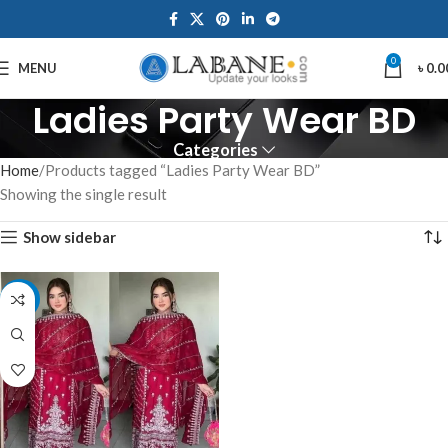
0
MENU
৳
0.0
Ladies Party Wear BD
Categories
Home
Products tagged “Ladies Party Wear BD”
Showing the single result
Show sidebar
-7%