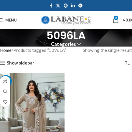
0
MENU
৳
0.0
5096LA
Categories
Home
Products tagged “5096LA”
Showing the single result
Show sidebar
-7%