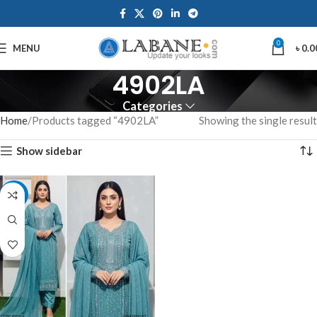
0
MENU
৳
0.0
4902LA
Categories
Home
Products tagged “4902LA”
Showing the single result
Show sidebar
-7%