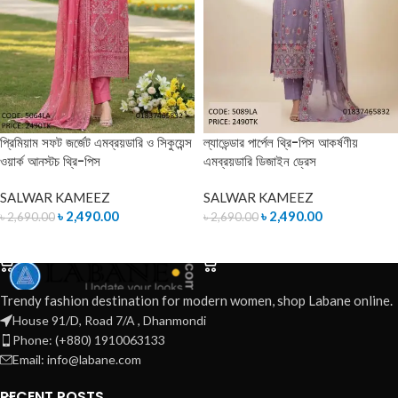
প্রিমিয়াম সফট জর্জেট এমব্রয়ডারি ও সিকুয়েন্স
ল্যাভেন্ডার পার্পেল থ্রি-পিস আকর্ষণীয়
ওয়ার্ক আনস্টচ থ্রি-পিস
এমব্রয়ডারি ডিজাইন ড্রেস
SALWAR KAMEEZ
SALWAR KAMEEZ
৳
2,490.00
৳
2,490.00
৳
2,690.00
৳
2,690.00
ADD TO CART
ADD TO CART
Trendy fashion destination for modern women, shop Labane online.
House 91/D, Road 7/A , Dhanmondi
Phone: (+880) 1910063133
Email: info@labane.com
RECENT POSTS