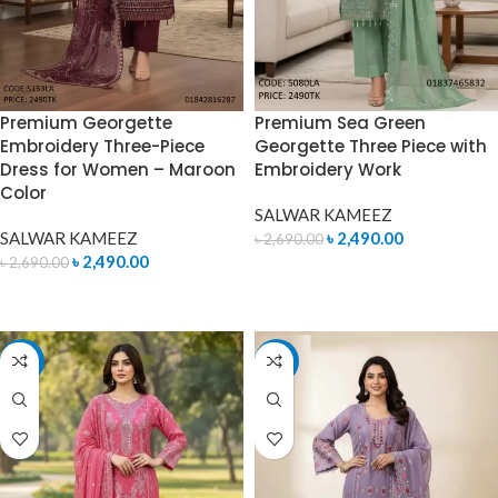
Premium Georgette
Premium Sea Green
Embroidery Three-Piece
Georgette Three Piece with
Dress for Women – Maroon
Embroidery Work
Color
SALWAR KAMEEZ
SALWAR KAMEEZ
৳
2,490.00
৳
2,690.00
৳
2,490.00
৳
2,690.00
ADD TO CART
ADD TO CART
-7%
-7%