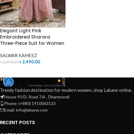
Elegant Light Pink
Embroidered Sharara
Three-Piece Suit for Women
SALWAR KAMEEZ
৳
2,490.00
৳
2,890.00
ADD TO CART
Trendy fashion destination for modern women, shop Labane online.
House 91/D, Road 7/A , Dhanmondi
Phone: (+880) 1910063133
Email: info@labane.com
RECENT POSTS