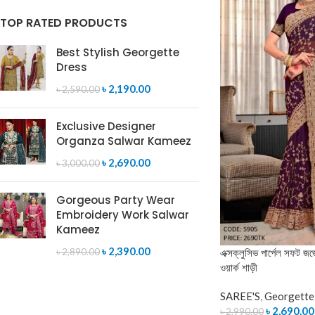
TOP RATED PRODUCTS
Best Stylish Georgette
Dress
৳
2,190.00
৳
2,590.00
Exclusive Designer
Organza Salwar Kameez
৳
2,690.00
৳
3,000.00
Gorgeous Party Wear
Embroidery Work Salwar
Kameez
৳
2,390.00
এক্সক্লুসিভ পার্পেল সফট জর্জ
৳
2,890.00
ওয়ার্ক শাড়ী
SAREE'S
,
Georgette
৳
2,690.00
৳
2,990.00