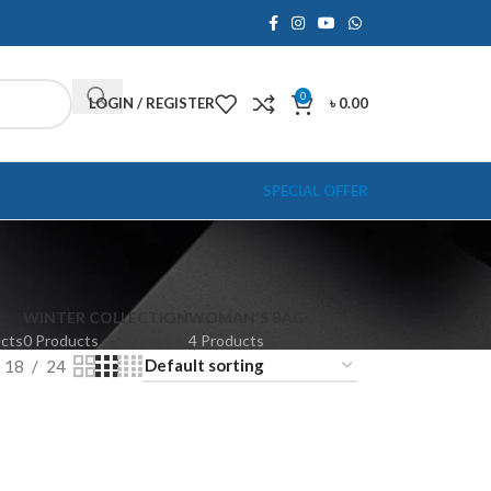
0
LOGIN / REGISTER
৳
0.00
SPECIAL OFFER
WINTER COLLECTION
WOMAN'S BAG
ucts
0 Products
4 Products
18
24