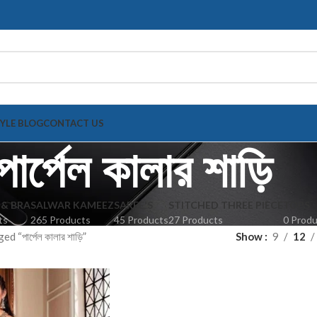
TYLE BLOG
CONTACT US
পার্পেল কালার শাড়ি
 & BRA
SALWAR KAMEEZ
SAREE'S
STITCHED THREE PIECE
TOPS
ts
265 Products
45 Products
27 Products
0 Prod
 “পার্পেল কালার শাড়ি”
Show
9
12