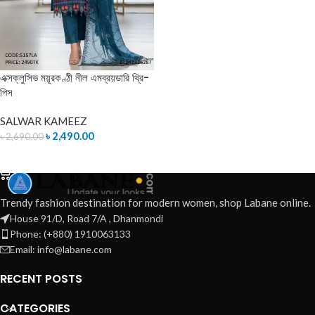
এক্সক্লুসিভ ময়ূরকণ্ঠী নীল এমব্রয়ডারি থ্রি-
পিস
SALWAR KAMEEZ
৳
2,490.00
৳
2,690.00
ADD TO CART
Trendy fashion destination for modern women, shop Labane online.
House 91/D, Road 7/A , Dhanmondi
Phone: (+880) 1910063133
Email: info@labane.com
RECENT POSTS
CATEGORIES