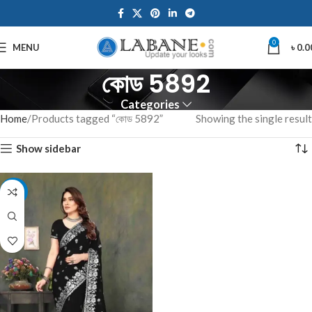
0
MENU
৳
0.0
কোড 5892
Categories
Home
Products tagged “কোড 5892”
Showing the single result
Show sidebar
-7%