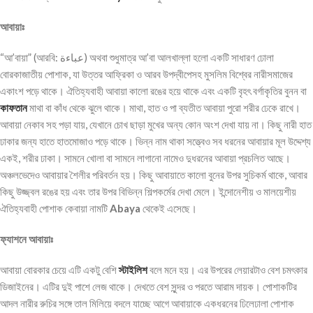
আবায়া
“আ’বায়া” (আরবি: عباءة‎‎) অথবা শুধুমাত্র আ’বা আলখাল্লা হলো একটি সাধারণ ঢোলা
বোরকাজাতীয় পোশাক, যা উত্তর আফ্রিকা ও আরব উপদ্বীপেসহ মুসলিম বিশ্বের নারীসমাজের
একাংশ পড়ে থাকে। ঐতিহ্যবাহী আবায়া কালো রঙের হয়ে থাকে এবং একটি বৃহৎ বর্গাকৃতির বুনন বা
কাফতান
মাথা বা কাঁধ থেকে ঝুলে থাকে। মাথা, হাত ও পা ব্যতীত আবায়া পুরো শরীর ঢেকে রাখে।
আবায়া নেকাব সহ পড়া যায়, যেখানে চোখ ছাড়া মুখের অন্য কোন অংশ দেখা যায় না। কিছু নারী হাত
ঢাকার জন্য হাতে হাতমোজাও পড়ে থাকে। ‌ভিন্ন নাম থাকা সত্ত্বেও সব ধরনের আবায়ার মূল উদ্দেশ্য
একই, শরীর ঢাকা। সামনে খোলা বা সামনে লাগানো নামেও দুধরনের আবায়া প্রচলিত আছে।
অঞ্চলভেদেও আবায়ার শৈলীর পরিবর্তন হয়। কিছু আবায়াতে কালো বুনের উপর সুচিকর্ম থাকে, আবার
কিছু উজ্জ্বল রঙের হয় এবং তার উপর বিভিন্ন শিল্পকর্মের দেখা মেলে। ইন্দোনেশীয় ও মালয়েশীয়
ঐতিহ্যবাহী পোশাক কেবায়া নামটি
Abaya
থেকেই এসেছে।
ফ্যাশনে
আবায়াঃ
আবায়া বোরকার চেয়ে এটি একটু বেশি
স্টাইলিশ
বলে মনে হয়। এর উপরের লেয়ারটাও বেশ চমৎকার
ডিজাইনের। এটির দুই পাশে লেজ থাকে। দেখতে বেশ সুন্দর ও পরতে আরাম দায়ক। পোশাকটির
আদল নারীর রুচির সঙ্গে তাল মিলিয়ে বদলে যাচ্ছে আগে আবায়াকে একধরনের ঢিলেঢালা পোশাক