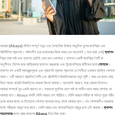
আবায়া
(Abaya)
স্টাইল সম্পূর্ণ নতুন এবং বৈপ্লবিক উপায়ে আধুনিক যুগের জনপ্রিয় এবং
পরিশীলিত প্রবণতা। পর্দানশীল হয়ে চলাফেরার দিকে নজর দেন অনেকেই। তবে যারা একটু
ফ্যাশন
প্রিয় তারা পর্দা এবং ফ্যাশন দুটোই পেতে চান একসাথে। ফ্যাশন একটি জনপ্রিয় শৈলী বা
অনুশীলন, বিশেষ করে আফ্রিকার ফ্যাশন আঙ্কারা এবং ইন্দোনেশিয়ার বাটিকের মতো
পোশাকে
।
ফ্যাশন হল একটি স্বাতন্ত্র্যসূচক এবং প্রায়শই ধ্রুবক প্রবণতা যে শৈলীতে একজন ব্যক্তি পোশাক
পরেন। এটি আচরণে প্রচলিত শৈলী এবং টেক্সটাইল ডিজাইনারদের নতুন সৃষ্টি। আর এর জন্য বেছে
নিতে পারেন বাহারি ডিজাইনের বোরকা কিংবা আবায়া। অনেকেই আছেন, যারা বোরকা চিনলেও
আবায়া সম্পর্কে খুব একটা জানেন না। সবগুলো মুসলিম দেশে পর্দা বা শালীন ভাবে পরার পোশাক কে
আবায়া বলে। Abaya নামটি সৌদি আরবে বেশ পরিচিত। সৌদি আরবে নারীরা পা পর্যন্ত পুরো শরীর
ঢেকে রাখার জন্য যে ঢিলেঢালা পোশাক ব্যবহার করে, তাকে আবায়া বলে। এই পোশাকটিও বোরকার
মতই শরীরকে আবৃত করে রাখে। সোদি আরব এবং মালয়েশিয়াতে প্রচুর চলে এই আবায়া।
ফ্যাশন
সচেতনদের
জন্য আজ থাকলো
Abaya
নিয়ে কিছু কথা-