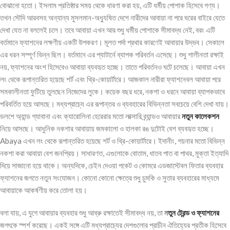
বোঝানো হতো। ইসলাম প্রতিষ্ঠার সময় থেকে ধারণা করা হয়, এটি ধর্মীয় পোশাক হিসেবে গণ্য।
তখন সৌদি আরবসহ অন্যান্য মুসলমান-অধ্যুষিত দেশে নারীদের আবায়া না পরে ঘরের বাইরে যেতে
দেখা যেত না বললেই চলে। তবে আবায়া এখন আর শুধু ধর্মীয় পোশাকে সীমাবদ্ধ নেই, বরং এটি
বর্তমানে ফ্যাশনের লক্ষণীয় একটি উপকরণ। মূলত পর্দা প্রথার কারণেই আবায়ার উদ্ভব। সেকালে
এর ধরন সম্পূর্ণ ভিন্ন ছিল। বর্তমানে এর প্যাটার্নে ব্যাপক পরিবর্তন এসেছে। শুধু শালীনতা রক্ষাই
নয়, ফ্যাশনের অংশ হিসেবেও আবায়া ব্যবহৃত হচ্ছে। তাতে পরিবর্তনও ঘটে চলেছে। আবায়া এখন
লং থেকে রূপান্তরিত হয়েছে শর্ট এবং থ্রি-কোয়ার্টারে। আজকাল নারীরা ফ্যাশনেবল আবায়া পরে
সমকালীনতা ফুটিয়ে তুলছেন নিজেদের লুকে। কয়েক বছর ধরে, নকশা ও ধরনে আবায়া ব্যাপকভাবে
পরিবর্তিত হয়ে আসছে। মধ্যপ্রাচ্যে এর রূপান্তর ও ব্যবহারের বিভিন্নতা সবচেয়ে বেশি দেখা যায়।
ডলশে অ্যান্ড গ্যাবানা এবং ক্যারোলিনা হেরেরার মতো লাক্সারি ব্র্যান্ডও আবায়ার
নতুন কালেকশন
নিয়ে আসছে। আধুনিক নকশার আবায়ায় জমকালো ও হালকা রঙ দুটোই বেশ ব্যবহৃত হচ্ছে।
Abaya এখন লং থেকে রূপান্তরিত হয়েছে শর্ট ও থ্রি-কোয়ার্টারে। ইদানীং, গয়নার মতো বিভিন্ন
নকশা করা আবায়া বেশ জনপ্রিয়। সাধারণত, এগুলোকে বোতাম, ধাতব পাত বা পাথর, মুক্তা ইত্যাদি
দিয়ে সাজানো হয়ে থাকে। অন্যদিকে, চেইন দেওয়া পকেট ও কোমরে এডজাস্টেবল ফিতার ব্যবহার
ফ্যাশনের জগতে নতুন সংযোজন। কোনো কোনো ক্ষেত্রে শুধু চুমকি ও সুতার ব্যবহারের মাধ্যমে
আবায়াকে আকর্ষণীয় করে তোলা হয়।
বলা যায়, এ যুগে আবায়ার ব্যবহার শুধু আব্রু রক্ষাতেই সীমাবদ্ধ নয়, তা
ন
তুন ট্রেন্ড ও ফ্যাশনের
জগৎকে স্পর্শ করেছে। একই সঙ্গে এটি মধ্যপ্রাচ্যের দেশগুলোর প্রাচীন ঐতিহ্যের প্রতীক হিসেবে