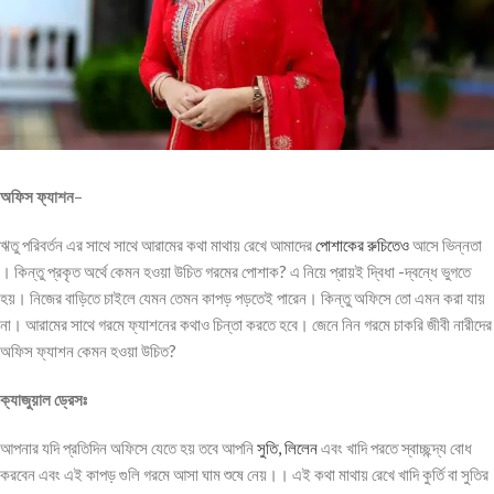
অফিস ফ্যাশন
–
ঋতু পরিবর্তন এর সাথে সাথে আরামের কথা মাথায় রেখে আমাদের
পোশাকের রুচিতেও
আসে ভিন্নতা
। কিন্তু প্রকৃত অর্থে কেমন হওয়া উচিত গরমের পোশাক? এ নিয়ে প্রায়ই দ্বিধা -দ্বন্ধে ভুগতে
হয়। নিজের বাড়িতে চাইলে যেমন তেমন কাপড় পড়তেই পারেন। কিন্তু অফিসে তো এমন করা যায়
না। আরামের সাথে গরমে ফ্যাশনের কথাও চিন্তা করতে হবে। জেনে নিন গরমে চাকরি জীবী নারীদের
অফিস ফ্যাশন কেমন হওয়া উচিত?
ক্যাজুয়াল ড্রেসঃ
আপনার যদি প্রতিদিন অফিসে যেতে হয় তবে আপনি
সুতি, লিলেন
এবং খাদি পরতে স্বাচ্ছন্দ্য বোধ
করবেন এবং এই কাপড় গুলি গরমে আসা ঘাম শুষে নেয়।। এই কথা মাথায় রেখে খাদি কুর্তি বা সুতির