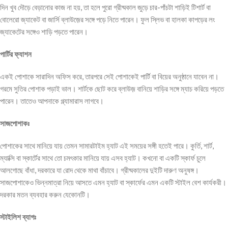
দিন খুব দৌড়ে বেড়ানোর কাজ না হয়, তা হলে পুরো গ্রীষ্মকাল জুড়ে চার-পাঁচটা শাড়িই টিশার্ট বা
বোলেরো জ্যাকেট বা জার্সি ব্লাউজ়ের সঙ্গে পড়ে নিতে পারেন। ফুল স্লিভ বা হালকা কাপড়ের লং
জ্যাকেটের সঙ্গেও শাড়ি পড়তে পারেন।
পার্টির
ফ্যাশন
একই পোশাকে সারাদিন অফিস করে, তারপরে সেই পোশাকেই পার্টি বা বিয়ের অনুষ্ঠানে যাবেন না।
গরমে সুতির পোশাক পড়াই ভাল। শার্টকে ছোট করে ব্লাউজ় বানিয়ে শাড়ির সঙ্গে ম্যাচ করিয়ে পড়তে
পারেন। তাতেও আপনাকে গ্ল্যামারাস লাগবে।
সাজপোশাকঃ
পোশাকের সাথে মানিয়ে যায় তেমন সামারটাইম হ্যাট এই সময়ের সঙ্গী হতেই পারে। কুর্তি, শার্ট,
ম্যাক্সি বা স্কার্টের সাথে তো চমৎকার মানিয়ে যায় এসব হ্যাট। কখনো বা একটি স্কার্ফ চুলে
আলগোছে বাঁধা, দরকারে যা রোদ থেকে মাথা বাঁচাবে। গ্রীষ্মকালের দুইটি দারুণ অনুষঙ্গ।
সাজপোশাকেও ভিন্নমাত্রা নিয়ে আসতে এমন হ্যাট বা স্কার্ফের এমন একটি স্টাইল বেশ কার্যকরী।
দরকার মতন ব্যবহার করুন যেকোনটি।
স্টাইলিশ ব্যাগঃ