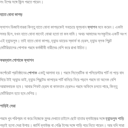
লং টপের সঙ্গে জিন্স পরতে পারেন।
হাতে
বোনা
কাপড়
ফ্যাশন ডিজাইনাররা কিন্তু হাতে বোনা কাপড়কেই সবচেয়ে মূল্যবান
ফ্যাশন
মনে করেন। একটা
সময় ছিল, যখন হাতে বোনা মানেই বোঝা হতো তা কম দামি। অথচ আমাদের সংস্কৃতির একটি অংশ
এই হ্যান্ডলুম। তাই হাতে বোনা কাপড়, হ্যান্ড ডায়েড স্কার্ফ বা ড্রেস, হ্যান্ড ব্লক প্রিন্ট
মেটিরিয়ালের পোশাক গরমে কর্মজীবী নারীদের বেশি করে রাখা উচিত।
ফরম্যাল
পোশাকে
ফ্যাশন
কর্পোরেট প্রতিষ্ঠানের
পোশাক
একটু আলাদা হয়। গরমে সিন্থেটিক বা পলিয়েস্টার শার্ট না পড়ে বাদ
দিয়ে টাই অ্যান্ড ডাই, হ্যান্ড প্রিন্টেড কাপড়ের শার্ট বানিয়ে নিয়ে পড়লে গরমে তা অনেক বেশি
আরামদায়ক হবে। আবার শিফট ড্রেস বা কাফতান ড্রেসও গরমে অফিসে চলতে পারে, কিন্তু
মেটিরিয়াল হতে হবে দেশিয়।
শাড়িই
সেরা
গরমে খুব পরিশ্রম না করে নিজেকে সুন্দর দেখাতে চাইলে ছোট হাতার ব্লাউজ়ের সঙ্গে
হ্যান্ডলুম শাড়ি
পড়াই হলো সেরা উপায়। জার্সি ব্লাউজ় বা গেঞ্জি টপের সঙ্গে শাড়ি পরে নিতে পারেন। আর যদি সারা