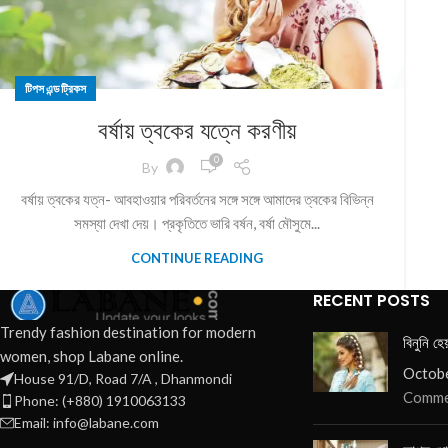
টিপস এন্ড ট্রিকস
বর্ষায় ত্বকের যত্নে করণীয়
0
By
বর্ষায় ত্বকের যত্ন- আবহাওয়ার পরিবর্তনের সঙ্গে সঙ্গে আমাদের ত্বকের বিভিন্ন
সমস্যা দেখা দেয়। প্রকৃতিতে ভারি বর্ষন, বর্ষা মৌসুমে...
CONTINUE READING
RECENT POSTS
Trendy fashion destination for modern
বিনুনি হে
women, shop Labane online.
Octobe
House 91/D, Road 7/A , Dhanmondi
Comme
Phone: (+880) 1910063133
Email: info@labane.com