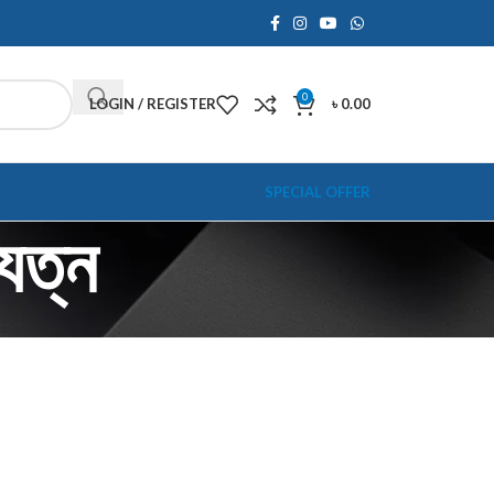
0
LOGIN / REGISTER
৳
0.00
SPECIAL OFFER
ত্ন