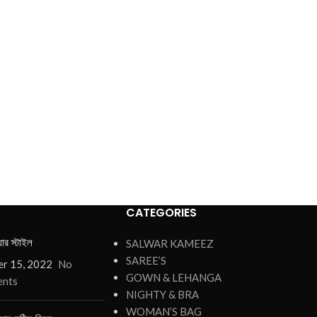
CATEGORIES
য়ার স্টাইল
SALWAR KAMEEZ
SAREE’S
r 15, 2022
No
GOWN & LEHANGA
nts
NIGHTY & BRA
WOMAN’S BAG