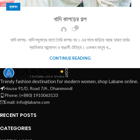
ফ্যাশন
খাদি কাপড়ের গল্প
0
খাদি কাপড়- খাদি শুধুমাত্র হাতে তৈরি কাপড় নয়। এর সাথে জড়িয়ে আছে ভারত বর্ষের
স্বাধিকার আন্দোলন ও বাঙালী ঐতিহ্য। একজন মানুষ খ...
CONTINUE READING
Trendy fashion destination for modern women, shop Labane online.
House 91/D, Road 7/A , Dhanmondi
Phone: (+880) 1910063133
Email: info@labane.com
RECENT POSTS
CATEGORIES