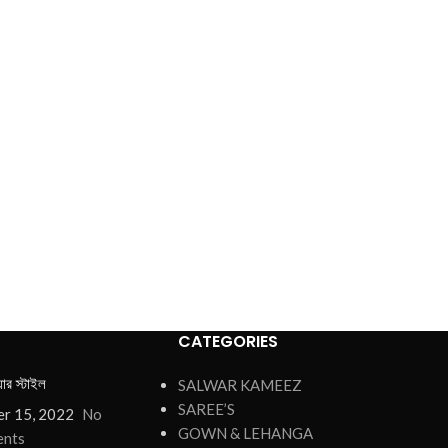
CATEGORIES
য়ার স্টাইল
SALWAR KAMEEZ
SAREE’S
r 15, 2022
No
GOWN & LEHANGA
nts