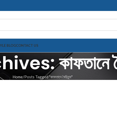
TYLE BLOG
CONTACT US
ves: কাফতানে বৈচ
Home
Posts Tagged "কাফতানে বৈচিত্র্য"