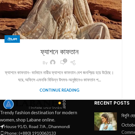
ট্রেণ্ডস
ফ্যাশনে কাফতান
0
By
ফ্যাশনে কাফতান- বর্তমানে নারীর ফ্যাশনে কাফতান বেশ জনপ্রিয় হয়ে উঠেছে।
ঘরে, অফিসে এমনকি বিভিন্ন উৎসব-অনুষ্ঠানেও কাফতান প...
CONTINUE READING
RECENT POSTS
Trendy fashion destination for modern
বিনুনি হে
women, shop Labane online.
Octobe
House 91/D, Road 7/A , Dhanmondi
Comme
Phone: (+880) 1910063133