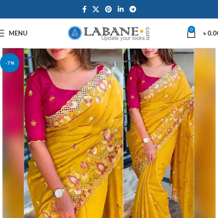
0
MENU
৳
0.0
-7%