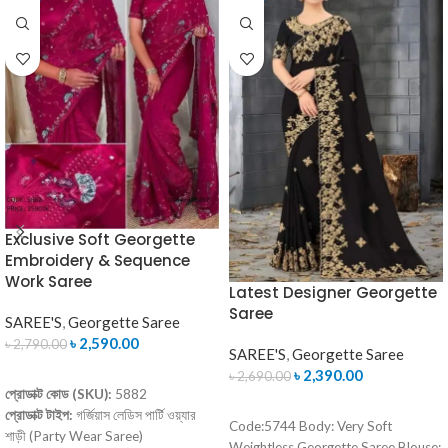
Exclusive Soft Georgette
Embroidery & Sequence
Work Saree
Latest Designer Georgette
Saree
SAREE'S
,
Georgette Saree
৳
2,590.00
৳
2,790.00
SAREE'S
,
Georgette Saree
৳
2,390.00
ADD TO CART
৳
2,690.00
প্রোডাক্ট কোড (SKU):
5882
ADD TO CART
প্রোডাক্ট টাইপ:
গর্জিয়াস লেডিস পার্টি ওয়্যার
Code:5744 Body: Very Soft
শাড়ী (Party Wear Saree)
Weightless Georgette Saree Blouse: