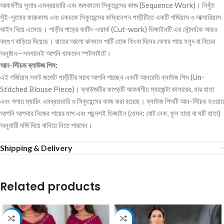
আকর্ষণীয় সুতার এমব্রয়ডারি এবং জমকালো সিকুয়েন্সের কাজ (Sequence Work)। নিখুঁত
সুঁই-সুতোর কারুকাজ এবং চকচকে সিকুয়েন্সের কম্বিনেশন শাড়ীটিতে একটি গর্জিয়াস ও লাক্সারিয়াস
ভাইব নিয়ে এসেছে। শাড়ীর পাড়ের কাটিং-ওয়ার্ক (Cut-work) ডিজাইনটি এর সৌন্দর্যকে আরও
বহুগুণ বাড়িয়ে দিয়েছে। রাতের আলো ঝলমলে পার্টি হোক কিংবা দিনের বেলার গায়ে হলুদ বা বিয়ের
অনুষ্ঠান—সবখানেই আপনি থাকবেন স্পটলাইটে।
আন-স্টিচড ব্লাউজ পিস:
এই গর্জিয়াস সফট জর্জেট শাড়ীটির সাথে আপনি পাচ্ছেন একটি আনরেডি ব্লাউজ পিস (Un-
Stitched Blouse Piece)। ব্লাউজটির কাপড়টি আকর্ষণীয় ম্যাজেন্টা কালারের, যার হাতা
এবং গলায় ম্যাচিং এমব্রয়ডারি ও সিকুয়েন্সের কাজ করা রয়েছে। ব্লাউজ পিসটি আন-স্টিচড হওয়ায়
আপনি আপনার নিজের গায়ের মাপ এবং পছন্দসই ডিজাইন (যেমন: বোট নেক, ফুল হাতা বা ঘটি হাতা)
অনুযায়ী দর্জি দিয়ে বানিয়ে নিতে পারবেন।
Shipping & Delivery
Related products
-7%
-11%