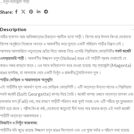
,
হলুদ ম্যাজেন্টা শাড়ী
Share:
Description
নারীর ফ্যাশন আর আভিজাত্যের চিরন্তন প্রতীক হলো শাড়ী। বিশেষ করে উৎসব কিংবা যেকোনো
বিশেষ অনুষ্ঠানে নিজেকে অনন্য ও আকর্ষণীয় করে তুলতে একটি গর্জিয়াস শাড়ীর বিকল্প নেই।
আপনার আলমারিতে নতুনত্বের ছোঁয়া দিতে আমরা নিয়ে এসেছি প্রিমিয়াম কোয়ালিটির
সফট জর্জেট
এমব্রয়ডারি শাড়ী
। আকর্ষণীয় উজ্জ্বল হলুদ (Yellow) রঙের এই শাড়ীটি প্রথম দেখাতেই যে
কারও নজর কাড়তে বাধ্য। এর সাথে কম্বিনেশন করে দেওয়া হয়েছে গাঢ় ম্যাজেন্টা (Magenta)
রঙের ব্লাউজ, যা আপনাকে দেবে একটি নিখুঁত ও রাজকীয় ট্র্যাডিশনাল লুক।
শাড়ীর ফেব্রিক ও আরামদায়ক অনুভূতি:
এই শাড়ীটির মূল আকর্ষণ হলো এর ফেব্রিক কোয়ালিটি। এটি অত্যন্ত উন্নত মানের ও প্রিমিয়াম
সফট জর্জেট (Soft Georgette) কাপড় দিয়ে তৈরি। জর্জেট কাপড় ওজনে অত্যন্ত হালকা এবং
চমৎকার ফল (Fall) দেয়, যার কারণে শাড়ীটি পরিধান করা খুবই সহজ এবং এটি শরীরে খুব সুন্দরভাবে
ফিট হয়ে থাকে। গ্রীষ্ম কিংবা বর্ষা, যেকোনো ঋতুতেই দীর্ঘ সময় পরে থাকার জন্য এই সফট জর্জেট
শাড়ীটি অত্যন্ত আরামদায়ক।
ডিজাইন ও নিখুঁত কারুকাজ:
শাড়ীটির বডি জুড়ে রয়েছে উজ্জ্বল হলুদ রঙের স্নিগ্ধতা এবং এর পুরো বর্ডার ও আঁচলে করা হয়েছে